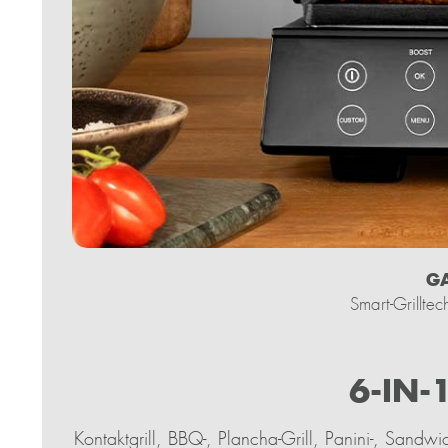
GA
Smart-Grilltec
6-IN-
Kontaktgrill, BBQ-, Plancha-Grill, Panini-, Sandw