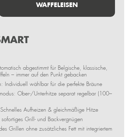
WAFFELEISEN
SMART
matisch abgestimmt für Belgische, klassische,
ffeln – immer auf den Punkt gebacken
: Individuell wählbar für die perfekte Bräune
smodus: Ober-/Unterhitze separat regelbar (100–
Schnelles Aufheizen & gleichmäßige Hitze
 sofortiges Grill- und Backvergnügen
es Grillen ohne zusätzliches Fett mit integriertem