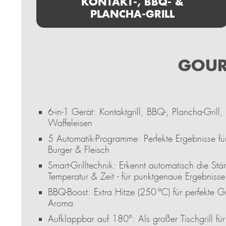
KONTAKT-, BBQ- &
PLANCHA-GRILL
GOUR
6-in-1 Gerät: Kontaktgrill, BBQ-, Plancha-Gril
Waffeleisen
5 Automatik-Programme: Perfekte Ergebnisse für
Burger & Fleisch
Smart-Grilltechnik: Erkennt automatisch die Stä
Temperatur & Zeit - für punktgenaue Ergebnisse
BBQ-Boost: Extra Hitze (250 °C) für perfekte Gr
Aroma
Aufklappbar auf 180°: Als großer Tischgrill fü