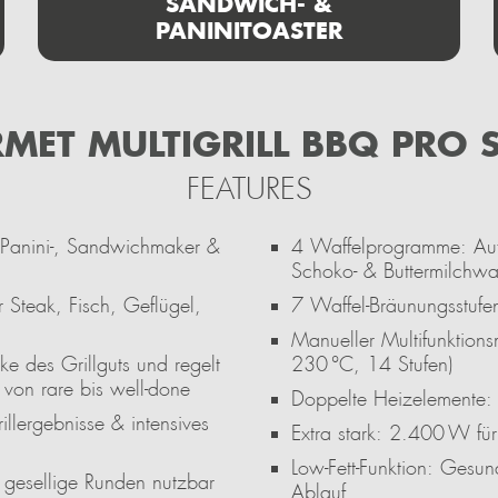
SANDWICH- &
PANINITOASTER
MET MULTIGRILL BBQ PRO 
FEATURES
l, Panini-, Sandwichmaker &
4 Waffelprogramme: Auto
Schoko- & Buttermilchwa
 Steak, Fisch, Geflügel,
7 Waffel-Bräunungsstufen
Manueller Multifunktion
rke des Grillguts und regelt
230 °C, 14 Stufen)
 von rare bis well-done
Doppelte Heizelemente: 
illergebnisse & intensives
Extra stark: 2.400 W für
Low-Fett-Funktion: Gesund
r gesellige Runden nutzbar
Ablauf