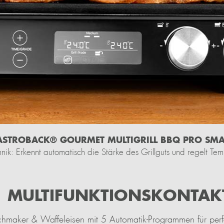
STROBACK® GOURMET MULTIGRILL BBQ PRO SM
hnik: Erkennt automatisch die Stärke des Grillguts und regelt Te
1 MULTIFUNKTIONS
KONTAKT
ichmaker & Waffeleisen mit 5 Automatik-Programmen für perf