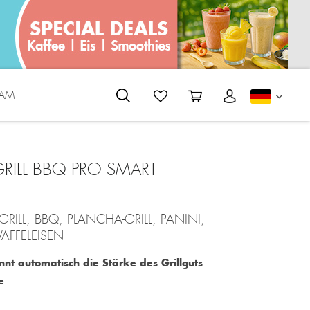
EAM
DEUTS
RILL BBQ PRO SMART
GRILL, BBQ, PLANCHA-GRILL, PANINI,
FFELEISEN
nnt automatisch die Stärke des Grillguts
e