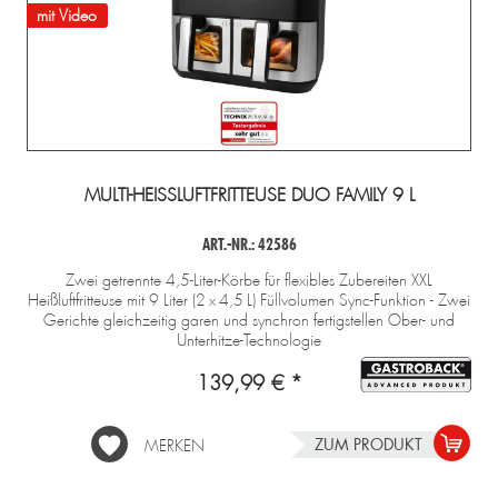
mit Video
MULTI-HEISSLUFTFRITTEUSE DUO FAMILY 9 L
ART.-NR.: 42586
Zwei getrennte 4,5-Liter-Körbe für flexibles Zubereiten XXL
Heißluftfritteuse mit 9 Liter (2 x 4,5 L) Füllvolumen Sync-Funktion - Zwei
Gerichte gleichzeitig garen und synchron fertigstellen Ober- und
Unterhitze-Technologie
139,99 € *
ZUM PRODUKT
MERKEN