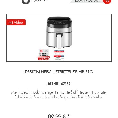
ZUM PRODUKT
MERKEN
mit Video
DESIGN HEISSLUFTFRITTEUSE AIR PRO
ART.-NR.: 42582
Mehr Geschmack - weniger Fett XL Heißluftfritteuse mit 3,7 Liter
Füllvolumen 8 voreingestellte Programme Touch-Bedienfeld
89,99 € *