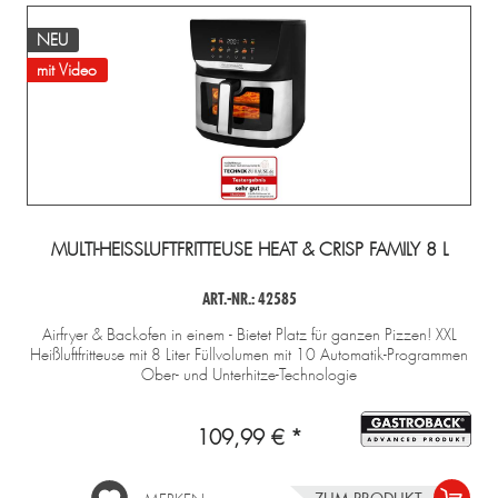
NEU
mit Video
MULTI-HEISSLUFTFRITTEUSE HEAT & CRISP FAMILY 8 L
ART.-NR.: 42585
Airfryer & Backofen in einem - Bietet Platz für ganzen Pizzen! XXL
Heißluftfritteuse mit 8 Liter Füllvolumen mit 10 Automatik-Programmen
Ober- und Unterhitze-Technologie
109,99 € *