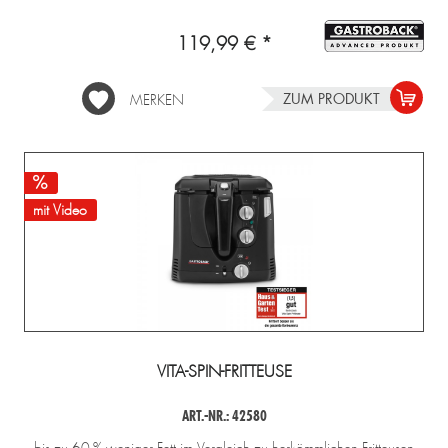
119,99 € *
ZUM PRODUKT
MERKEN
mit Video
VITA-SPIN-FRITTEUSE
ART.-NR.: 42580