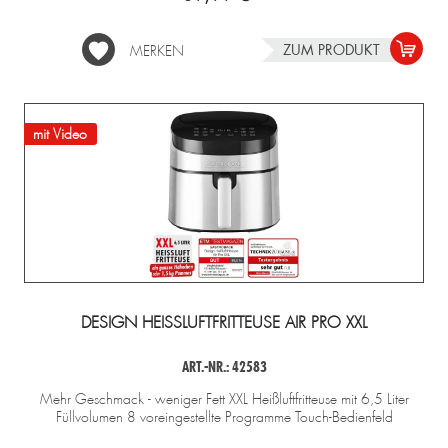
ZUM PRODUKT
MERKEN
mit Video
DESIGN HEISSLUFTFRITTEUSE AIR PRO XXL
ART.-NR.: 42583
Mehr Geschmack - weniger Fett XXL Heißluftfritteuse mit 6,5 Liter
Füllvolumen 8 voreingestellte Programme Touch-Bedienfeld