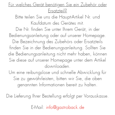
Für welches Gerät benötigen Sie ein Zubehör oder
Ersatzteil?
esign 
Waffeleisen 
Design 
Design 
Mini
Bitte teilen Sie uns die Haupt-Artikel Nr. und
presso 
Advanced 
Multi-
Kaffeemühle 
Gelater
Pro
Control
Power 
Pro Touch 
2-in-1
Kaufdatum des Gerätes mit.
Standmixer 
30
Kompres
Die Nr. finden Sie unter Ihrem Gerät, in der
Mix & 
Eismasc
Bedienungsanleitung oder auf unserer Homepage.
Soup 
1 l
Die Bezeichnung des Zubehörs oder Ersatzteils
2.000 W
finden Sie in der Bedienungsanleitung. Sollten Sie
die Bedienungsanleitung nicht mehr haben, können
Sie diese auf unserer Homepage unter dem Artikel
downloaden.
Um eine reibungslose und schnelle Abwicklung für
Sie zu gewährleisten, bitten wir Sie, die oben
genannten Informationen bereit zu halten.
Die Lieferung Ihrer Bestellung erfolgt per Vorauskasse.
E-Mail:
info@gastroback.de