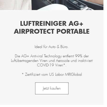
LUFTREINIGER AG+
AIRPROTECT PORTABLE
Ideal für Auto & Büro.
Die AG+ Antiviral Technology entfernt 99% der
Luftübertragenden Viren und Aerosole und inaktiviert
COVID-19 Viren*.
* Zertifiziert vom US Labor MRIGlobal
Jetzt kaufen