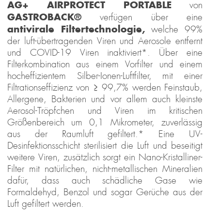
AG+ AIRPROTECT PORTABLE
von
GASTROBACK®
verfügen über eine
antivirale Filtertechnologie,
welche 99%
der luft-übertragenden Viren und Aerosole entfernt
und COVID-19 Viren inaktiviert*. Über eine
Filterkombination aus einem Vorfilter und einem
hocheffizientem Silber-Ionen-Luftfilter, mit einer
Filtrationseffizienz von ≥ 99,7% werden Feinstaub,
Allergene, Bakterien und vor allem auch kleinste
Aerosol-Tröpfchen und Viren im kritischen
Größenbereich um 0,1 Mikrometer, zuverlässig
aus der Raumluft gefiltert.* Eine UV-
Desinfektionsschicht sterilisiert die Luft und beseitigt
weitere Viren, zusätzlich sorgt ein Nano-Kristalliner-
Filter mit natürlichen, nicht-metallischen Mineralien
dafür, dass auch schädliche Gase wie
Formaldehyd, Benzol und sogar Gerüche aus der
Luft gefiltert werden.