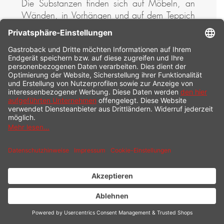
Die Substanzen finden sich auf Möbeln, an
Wänden, in Vorhängen und auf dem Teppich
und können dort über Wochen und Monate
verbleiben. Aus dem abgelagerten kalten
Rauch werden permanent Partikel und
flüchtige Substanzen in die Raumluft
abgegeben. Nikotin und „Abbrandpartikel“
aus dem Rauch können mit anderen
Substanzen aus der Umgebung reagieren und
neue, zum Teil krebserzeugende, Substanzen
bilden. Einmal entstanden, kann es Monate
und Jahre dauern, bis sich diese Substanzen
wieder auflösen. Der Nano-Kristallin-Filter
verwendet natürliche nichtmetallische
Mineralien, um schädliche Gase,
Formaldehyd, Benzol und Gerüche aus der
Luft zu entfernen.