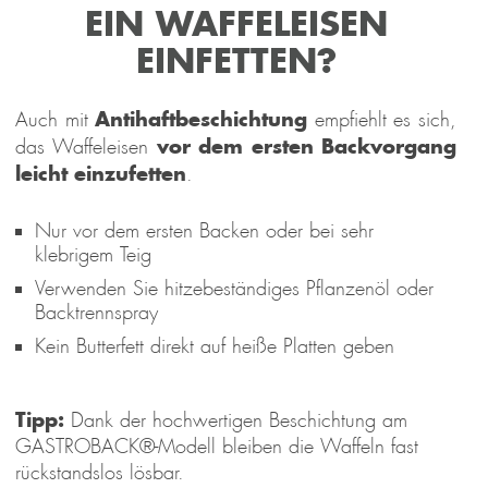
EIN WAFFELEISEN
EINFETTEN?
Antihaftbeschichtung
Auch mit
empfiehlt es sich,
vor dem ersten Backvorgang
das Waffeleisen
leicht einzufetten
.
L
Nur vor dem ersten Backen oder bei sehr
 &
klebrigem Teig
REAM
Verwenden Sie hitzebeständiges Pflanzenöl oder
Backtrennspray
Kein Butterfett direkt auf heiße Platten geben
Tipp:
Dank der hochwertigen Beschichtung am
GASTROBACK®-Modell bleiben die Waffeln fast
esign 
Waffeleisen 
Design 
Design 
Mini
rückstandslos lösbar.
presso 
Advanced 
Multi-
Kaffeemühle 
Gelater