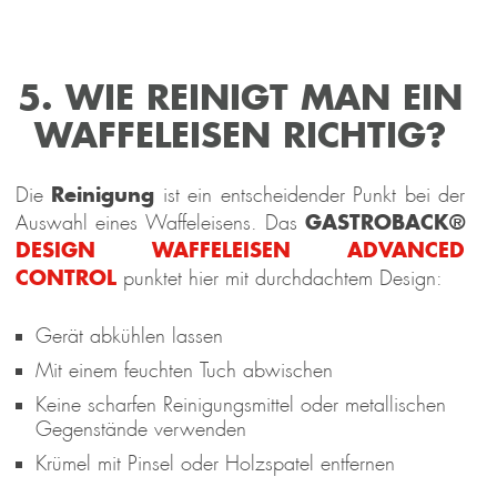
Pro
Control
Power 
Pro Touch 
2-in-1
Standmixer 
30
Kompres
Mix & 
Eismasc
5. WIE REINIGT MAN EIN
Soup 
1 l
2.000 W
WAFFELEISEN RICHTIG?
Reinigung
Die
ist ein entscheidender Punkt bei der
GASTROBACK®
Auswahl eines Waffeleisens. Das
DESIGN WAFFELEISEN ADVANCED
CONTROL
punktet hier mit durchdachtem Design:
Gerät abkühlen lassen
Mit einem feuchten Tuch abwischen
Keine scharfen Reinigungsmittel oder metallischen
Gegenstände verwenden
Krümel mit Pinsel oder Holzspatel entfernen