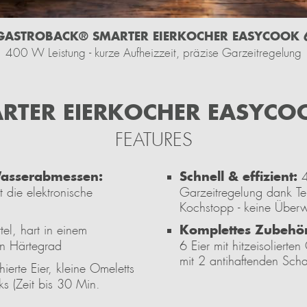
GASTROBACK® SMARTER EIERKOCHER EASYCOOK 
400 W Leistung - kurze Aufheizzeit, präzise Garzeitregelung
RTER EIERKOCHER EASYCO
FEATURES
Wasserabmessen:
Schnell & effizient:
4
 die elektronische
Garzeitregelung dank Te
Kochstopp - keine Über
Komplettes Zubehö
el, hart in einem
en Härtegrad
6 Eier mit hitzeisolierte
mit 2 antihaftenden Sch
ierte Eier, kleine Omeletts
s (Zeit bis 30 Min.