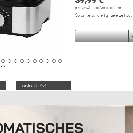
39,99 € *
inkl. MwSt. und Versandkosten
Sofort versandfertig, Lieferzeit c
Service & FAQ