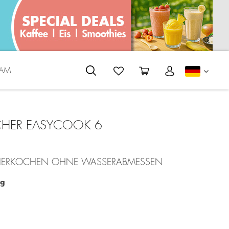
EAM
DEUTS
CHER EASYCOOK 6
EIERKOCHEN OHNE WASSERABMESSEN
ig