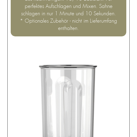
perfektes Aufschlagen und Mixen. Sahne
schlagen in nur 1 Minute und 10 Sekunden.
* Optionales Zubehör - nicht im Lieferumfang
enthalten.