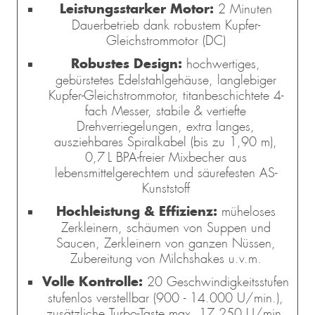
Leistungsstarker Motor:
2 Minuten
Dauerbetrieb dank robustem Kupfer-
Gleichstrommotor (DC)
Robustes Design:
hochwertiges,
gebürstetes Edelstahlgehäuse, langlebiger
Kupfer-Gleichstrommotor, titanbeschichtete 4-
fach Messer, stabile & vertiefte
Drehverriegelungen, extra langes,
ausziehbares Spiralkabel (bis zu 1,90 m),
0,7 L BPA-freier Mixbecher aus
lebensmittelgerechtem und säurefesten AS-
Kunststoff
Hochleistung & Effizienz:
müheloses
Zerkleinern, schäumen von Suppen und
Saucen, Zerkleinern von ganzen Nüssen,
Zubereitung von Milchshakes u.v.m.
Volle Kontrolle:
20 Geschwindigkeitsstufen
stufenlos verstellbar (900 - 14.000 U/min.),
zusätzliche Turbo-Taste max. 17.250 U/min.