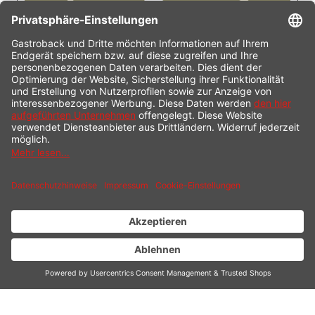
2 MIN DAUERBETRIEB
dank robustem Kupfer-Gleichstrommotor (DC)