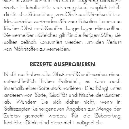
sind im Saft enthalten. Da bei der Lagerung allerdings
wertvolle Inhaltsstoffe verloren gehen, empfiehlt sich
die frische Zubereitung von Obst- und Gemüsesäften.
Idealerweise verwenden Sie zum Entsaften immer nur
frisches Obst und Gemüse. Lange Lagerzeiten sollten
Sie vermeiden. Gleiches gilt für die fertigen Säfte; sie
sollten zeitnah konsumiert werden, um den Verlust
von Nährstoffen zu vermeiden.
REZEPTE AUSPROBIEREN
L
Nicht nur haben alle Obst- und Gemüsesorten einen
 &
unterschiedlich hohen Saftanteil, er kann auch
REAM
innerhalb einer Sorte stark variieren. Dies hängt unter
anderem von Sorte, Qualität und Frische der Zutaten
ab. Wundern Sie sich daher nicht, wenn in
Saftrezepten keine genauen Angaben zur Menge der
Zutaten gemacht werden. Für die Zubereitung
köstlicher Drinks sind diese nicht maßgeblich.