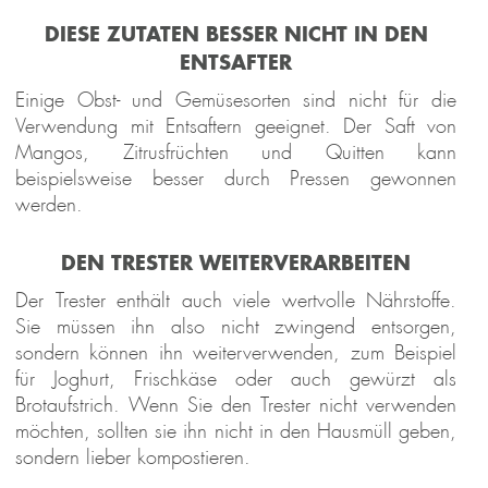
esign 
Waffeleisen 
Design 
Design 
Mini
DIESE ZUTATEN BESSER NICHT IN DEN
presso 
Advanced 
Multi-
Kaffeemühle 
Gelater
ENTSAFTER
Pro
Control
Power 
Pro Touch 
2-in-1
Standmixer 
30
Kompres
Einige Obst- und Gemüsesorten sind nicht für die
Mix & 
Eismasc
Verwendung mit Entsaftern geeignet. Der Saft von
Soup 
1 l
Mangos, Zitrusfrüchten und Quitten kann
2.000 W
beispielsweise besser durch Pressen gewonnen
werden.
DEN TRESTER WEITERVERARBEITEN
Der Trester enthält auch viele wertvolle Nährstoffe.
Sie müssen ihn also nicht zwingend entsorgen,
sondern können ihn weiterverwenden, zum Beispiel
für Joghurt, Frischkäse oder auch gewürzt als
Brotaufstrich. Wenn Sie den Trester nicht verwenden
möchten, sollten sie ihn nicht in den Hausmüll geben,
sondern lieber kompostieren.