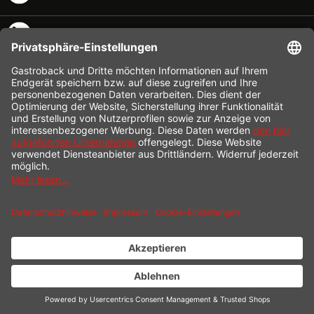
SERVICE HOTLINE
INFORMATION
SHOP SERVICE
VERSAND
ZAHLUNG
* Alle Preise inkl. gesetzl. Mehrwertsteuer zzgl.
Versandkosten
und ggf.
Nachnahmegebühren, wenn nicht anders beschrieben