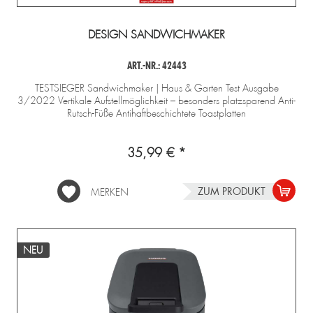
DESIGN SANDWICHMAKER
ART.-NR.: 42443
TESTSIEGER Sandwichmaker | Haus & Garten Test Ausgabe
3/2022 Vertikale Aufstellmöglichkeit – besonders platzsparend Anti-
Rutsch-Füße Antihaftbeschichtete Toastplatten
35,99 € *
ZUM PRODUKT
MERKEN
NEU