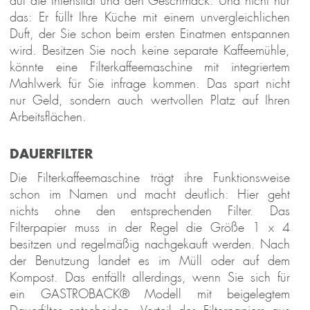
auf die Intensität und den Geschmack. Und nicht nur
das: Er füllt Ihre Küche mit einem unvergleichlichen
Duft, der Sie schon beim ersten Einatmen entspannen
wird. Besitzen Sie noch keine separate Kaffeemühle,
könnte eine Filterkaffeemaschine mit integriertem
Mahlwerk für Sie infrage kommen. Das spart nicht
nur Geld, sondern auch wertvollen Platz auf Ihren
Arbeitsflächen.
L
DAUERFILTER
 &
REAM
Die Filterkaffeemaschine trägt ihre Funktionsweise
schon im Namen und macht deutlich: Hier geht
nichts ohne den entsprechenden Filter. Das
Filterpapier muss in der Regel die Größe 1 x 4
besitzen und regelmäßig nachgekauft werden. Nach
der Benutzung landet es im Müll oder auf dem
Kompost. Das entfällt allerdings, wenn Sie sich für
esign 
Waffeleisen 
Design 
Design 
Mini
ein GASTROBACK® Modell mit beigelegtem
presso 
Advanced 
Multi-
Kaffeemühle 
Gelater