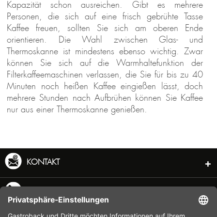
Kapazität schon ausreichen. Gibt es mehrere
Personen, die sich auf eine frisch gebrühte Tasse
Kaffee freuen, sollten Sie sich am oberen Ende
orientieren. Die Wahl zwischen Glas- und
Thermoskanne ist mindestens ebenso wichtig. Zwar
können Sie sich auf die Warmhaltefunktion der
Filterkaffeemaschinen verlassen, die Sie für bis zu 40
Minuten noch heißen Kaffee eingießen lässt, doch
mehrere Stunden nach Aufbrühen können Sie Kaffee
nur aus einer Thermoskanne genießen.
KONTAKT
SERVICE HOTLINE