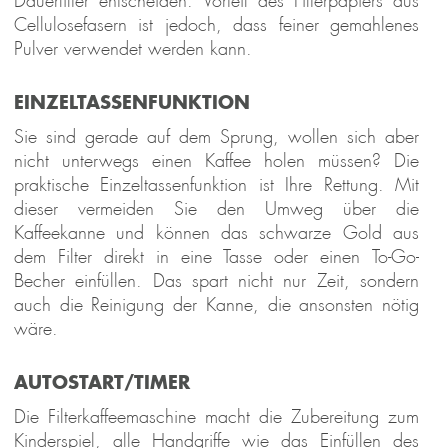
Dauerfilter entscheiden. Vorteil des Filterpapiers aus
Pro
Control
Power 
Pro Touch 
2-in-1
Cellulosefasern ist jedoch, dass feiner gemahlenes
Standmixer 
30
Kompres
Pulver verwendet werden kann.
Mix & 
Eismasc
Soup 
1 l
EINZELTASSENFUNKTION
2.000 W
Sie sind gerade auf dem Sprung, wollen sich aber
nicht unterwegs einen Kaffee holen müssen? Die
praktische Einzeltassenfunktion ist Ihre Rettung. Mit
dieser vermeiden Sie den Umweg über die
Kaffeekanne und können das schwarze Gold aus
dem Filter direkt in eine Tasse oder einen To-Go-
Becher einfüllen. Das spart nicht nur Zeit, sondern
auch die Reinigung der Kanne, die ansonsten nötig
wäre.
AUTOSTART/TIMER
Die Filterkaffeemaschine macht die Zubereitung zum
Kinderspiel, alle Handgriffe wie das Einfüllen des