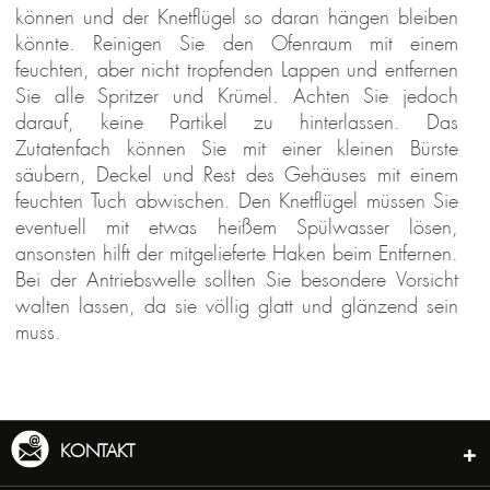
können und der Knetflügel so daran hängen bleiben
könnte. Reinigen Sie den Ofenraum mit einem
feuchten, aber nicht tropfenden Lappen und entfernen
Sie alle Spritzer und Krümel. Achten Sie jedoch
darauf, keine Partikel zu hinterlassen. Das
Zutatenfach können Sie mit einer kleinen Bürste
säubern, Deckel und Rest des Gehäuses mit einem
feuchten Tuch abwischen. Den Knetflügel müssen Sie
eventuell mit etwas heißem Spülwasser lösen,
ansonsten hilft der mitgelieferte Haken beim Entfernen.
Bei der Antriebswelle sollten Sie besondere Vorsicht
walten lassen, da sie völlig glatt und glänzend sein
muss.
KONTAKT