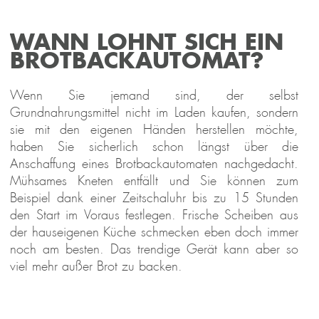
esign 
Waffeleisen 
Design 
Design 
Mini
presso 
Advanced 
Multi-
Kaffeemühle 
Gelater
WANN LOHNT SICH EIN
Pro
Control
Power 
Pro Touch 
2-in-1
BROTBACKAUTOMAT?
Standmixer 
30
Kompres
Mix & 
Eismasc
Soup 
1 l
Wenn Sie jemand sind, der selbst
2.000 W
Grundnahrungsmittel nicht im Laden kaufen, sondern
sie mit den eigenen Händen herstellen möchte,
haben Sie sicherlich schon längst über die
Anschaffung eines Brotbackautomaten nachgedacht.
Mühsames Kneten entfällt und Sie können zum
Beispiel dank einer Zeitschaluhr bis zu 15 Stunden
den Start im Voraus festlegen. Frische Scheiben aus
der hauseigenen Küche schmecken eben doch immer
noch am besten. Das trendige Gerät kann aber so
viel mehr außer Brot zu backen.