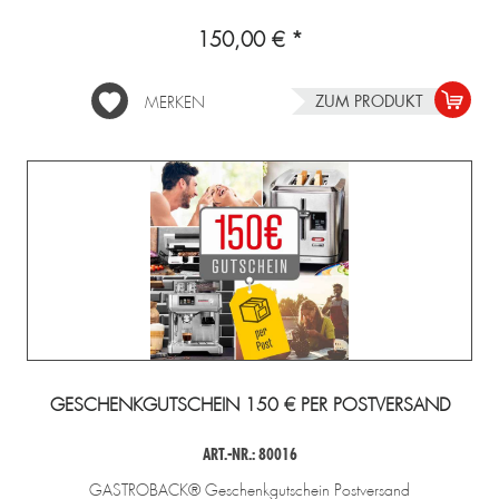
150,00 € *
ZUM PRODUKT
MERKEN
esign 
Waffeleisen 
Design 
Design 
Mini
presso 
Advanced 
Multi-
Kaffeemühle 
Gelater
Pro
Control
Power 
Pro Touch 
2-in-1
Standmixer 
30
Kompres
Mix & 
Eismasc
Soup 
1 l
2.000 W
GESCHENKGUTSCHEIN 150 € PER POSTVERSAND
ART.-NR.: 80016
GASTROBACK® Geschenkgutschein Postversand