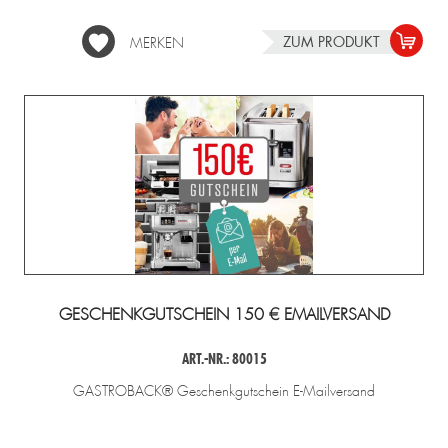
ZUM PRODUKT
MERKEN
GESCHENKGUTSCHEIN 150 € EMAILVERSAND
L
ART.-NR.: 80015
 &
GASTROBACK® Geschenkgutschein E-Mailversand
REAM