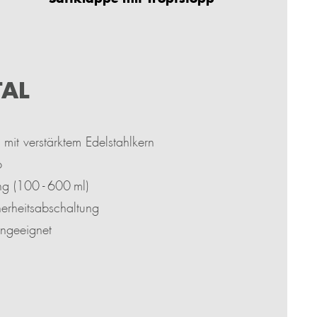
TAL
 mit verstärktem Edelstahlkern
p
ng (100 - 600 ml)
cherheitsabschaltung
engeeignet