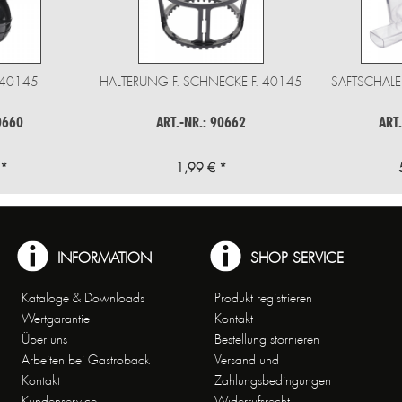
 40145
HALTERUNG F. SCHNECKE F. 40145
SAFTSCHALE
0660
ART.-NR.: 90662
ART
 *
1,99 € *
INFORMATION
SHOP SERVICE
Kataloge & Downloads
Produkt registrieren
Wertgarantie
Kontakt
Über uns
Bestellung stornieren
Arbeiten bei Gastroback
Versand und
Kontakt
Zahlungsbedingungen
Kundenservice
Widerrufsrecht