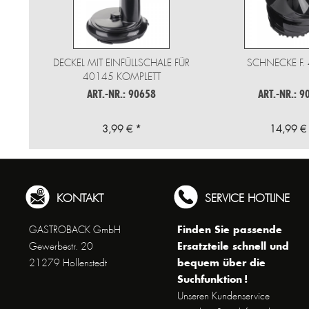
DECKEL MIT EINFÜLLSCHALE FÜR
SCHNECKE F.
40145 KOMPLETT
ART.-NR.: 90658
ART.-NR.: 9
3,99 € *
14,99 €
KONTAKT
SERVICE HOTLINE
Finden Sie passende
GASTROBACK GmbH
Ersatzteile schnell und
Gewerbestr. 20
bequem über die
21279 Hollenstedt
Suchfunktion !
Unseren Kundenservice