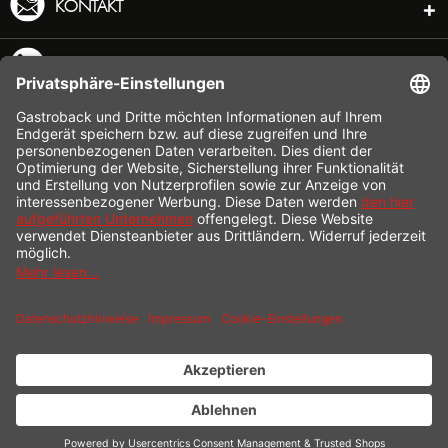
KONTAKT
SERVICE HOTLINE
INFORMATION
SHOP SERVICE
VERSAND
ZAHLUNG
* Alle Preise inkl. gesetzl. Mehrwertsteuer zzgl.
Versandkosten
und ggf.
Nachnahmegebühren, wenn nicht anders beschrieben