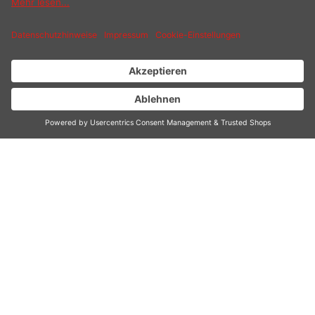
LED-Programmanzeige, LCD-Display mit Count
Down-Funktion
Massives Aluminiumguss-Gehäuse
Spritzschutz mit Einfüllöffnung
AUSZEICHNUNGEN