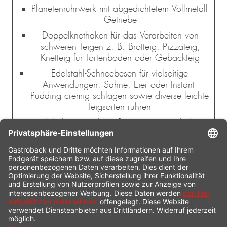
Planetenrührwerk mit abgedichtetem Vollmetall-
Getriebe
Doppelknethaken für das Verarbeiten von
schweren Teigen z. B. Brotteig, Pizzateig,
Knetteig für Tortenböden oder Gebäckteig
Edelstahl-Schneebesen für vielseitige
Anwendungen: Sahne, Eier oder Instant-
Pudding cremig schlagen sowie diverse leichte
Teigsorten rühren
Rührhaken mit Abstreiflippe zum Unterheben
von Mehl in lockeren Biskuitteig oder zum
Vermengen von Zutaten wie Nüssen oder
getrockneten Früchten
Mit Fleischwolfaufsatz inkl. 3 Lochscheiben (3
mm / 5 mm / 7 mm), Wurstfüll-, Spritzgebäck-
und Kebabvorsatz sowie drei verschiedene
Pasta-Scheiben für selbstgemachte Fettuccine,
Spaghetti und Macaroni