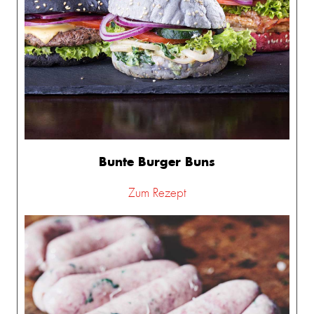
Bunte Burger Buns
Zum Rezept
L
 &
REAM