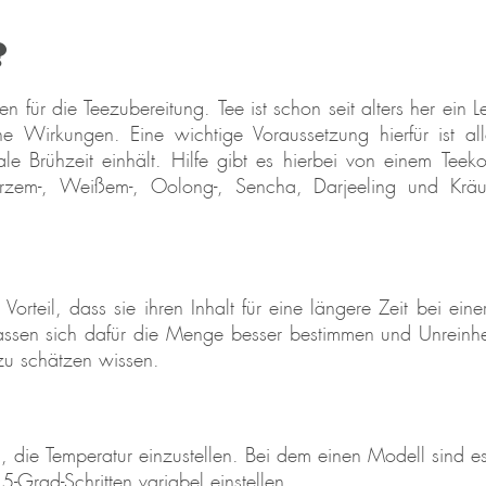
?
en für die Teezubereitung. Tee ist schon seit alters her ei
ene Wirkungen. Eine wichtige Voraussetzung hierfür ist all
ale Brühzeit einhält. Hilfe gibt es hierbei von einem Tee
rzem-, Weißem-, Oolong-, Sencha, Darjeeling und Kräut
 Vorteil, dass sie ihren Inhalt für eine längere Zeit bei e
ssen sich dafür die Menge besser bestimmen und Unreinhe
zu schätzen wissen.
, die Temperatur einzustellen. Bei dem einen Modell sind es
-Grad-Schritten variabel einstellen.