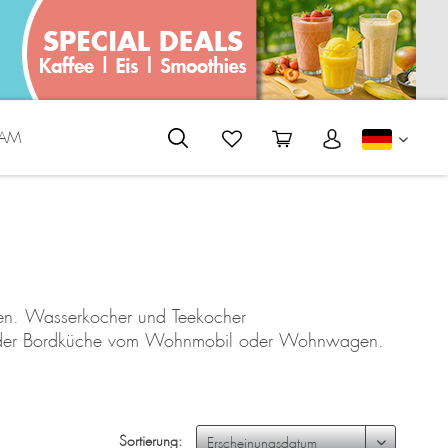
EAM
DEUTS
äten. Wasserkocher und Teekocher
in der Bordküche vom Wohnmobil oder Wohnwagen.
Sortierung: