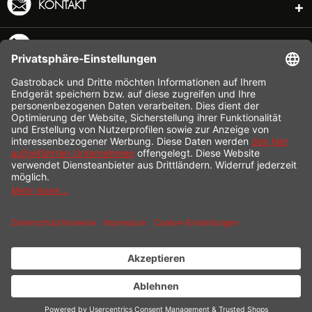
KONTAKT
SERVICE HOTLINE
INFORMATION
SHOP SERVICE
VERSAND
ZAHLUNG
* Alle Preise inkl. gesetzl. Mehrwertsteuer zzgl.
Versandkosten
und ggf.
Nachnahmegebühren, wenn nicht anders beschrieben