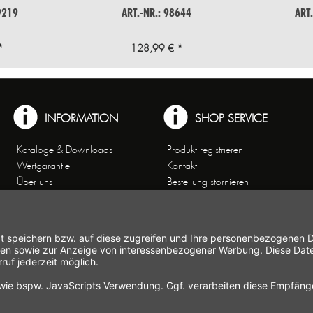
9219
ART.-NR.: 98644
ART
*
128,99 € *
INFORMATION
SHOP SERVICE
Kataloge & Downloads
Produkt registrieren
Wertgarantie
Kontakt
Über uns
Bestellung stornieren
Arbeiten bei Gastroback
Versand und
Kontakt
Zahlungsbedingungen
Kundenservice
Widerrufsrecht
Affiliate-Partnerprogramm
Widerrufsformular
Themenwelten
Newsletter
Handelsvertretungen
Allgemeine