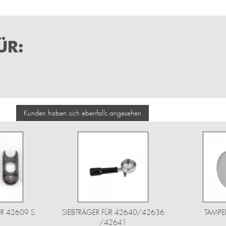
ÜR:
Kunden haben sich ebenfalls angesehen
R 42609 S
SIEBTRÄGER FÜR 42640/42636
TAMPE
/42641