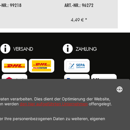
.-NR.: 99218
ART.-NR.: 96272
4,49 € *
VERSAND
ZAHLUNG