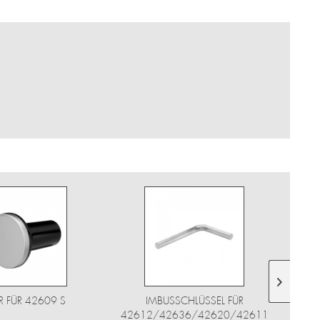
R FÜR 42609 S
IMBUSSCHLÜSSEL FÜR
42612/42636/42620/42611