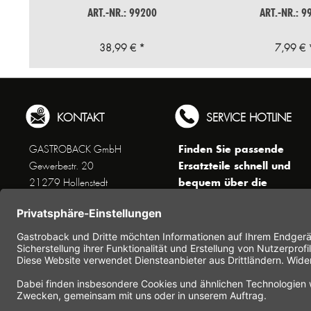
ART.-NR.: 99200
ART.-NR.: 9
38,99 € *
7,99 € 
KONTAKT
SERVICE HOTLINE
Finden Sie passende
GASTROBACK GmbH
Ersatzteile schnell und
Gewerbestr. 20
bequem über die
21279 Hollenstedt
Suchfunktion !
Unseren Kundenservice
erreichen Sie telefonisch
Dienstags bis Donnerstags von
10 bis 16 Uhr (außer an
Feiertagen) unter Telefon +49
(0) 41 65 / 22 25 - 0