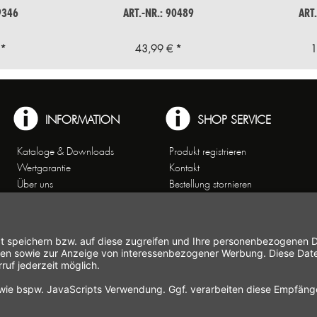
9346
ART.-NR.: 90489
ART
 *
43,99 € *
1
INFORMATION
SHOP SERVICE
Kataloge & Downloads
Produkt registrieren
Wertgarantie
Kontakt
Über uns
Bestellung stornieren
Arbeiten bei Gastroback
Versand und
Kontakt
Zahlungsbedingungen
Kundenservice
Widerrufsrecht
Affiliate-Partnerprogramm
Widerrufsformular
Themenwelten
Newsletter
Handelsvertretungen
Allgemeine