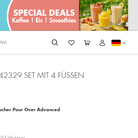
EAM
DEUTS
2329 SET MIT 4 FÜSSEN
ocher Pour Over Advanced
a. 2-3 Werktage