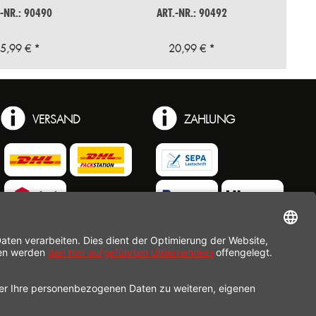
.-NR.: 90490
ART.-NR.: 90492
5,99 € *
20,99 € *
VERSAND
ZAHLUNG