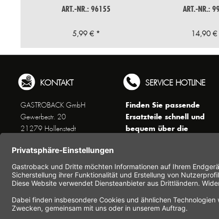
ART.-NR.: 96155
ART.-NR.: 9
5,99 € *
14,90 €
KONTAKT
SERVICE HOTLINE
Finden Sie passende
GASTROBACK GmbH
Ersatzteile schnell und
Gewerbestr. 20
bequem über die
21279 Hollenstedt
Suchfunktion !
Unseren Kundenservice
erreichen Sie telefonisch
Dienstags bis Donnerstags von
10 bis 16 Uhr (außer an
Feiertagen) unter Telefon +49
(0) 41 65 / 22 25 - 0