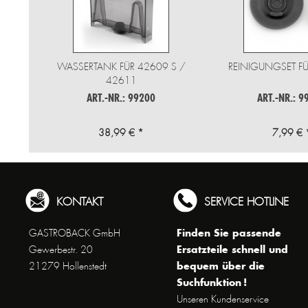
WASSERTANK FÜR 42609 S /
REINIGUNGSET FÜ
42611
ART.-NR.: 99200
ART.-NR.: 9
38,99 € *
7,99 € 
KONTAKT
SERVICE HOTLINE
Finden Sie passende
GASTROBACK GmbH
Ersatzteile schnell und
Gewerbestr. 20
bequem über die
21279 Hollenstedt
Suchfunktion !
Unseren Kundenservice