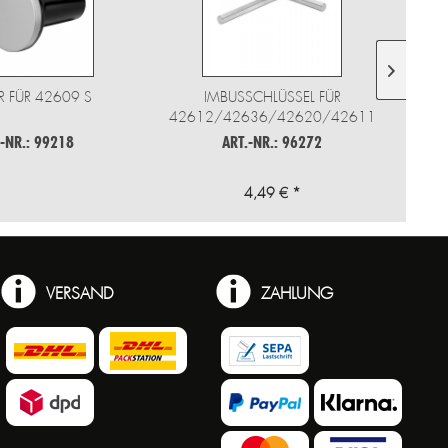
R FÜR 42609 S
IMBUSSCHLÜSSEL FÜR
42612/42636/42620/42611
.-NR.: 99218
ART.-NR.: 96272
4,49 € *
VERSAND
ZAHLUNG