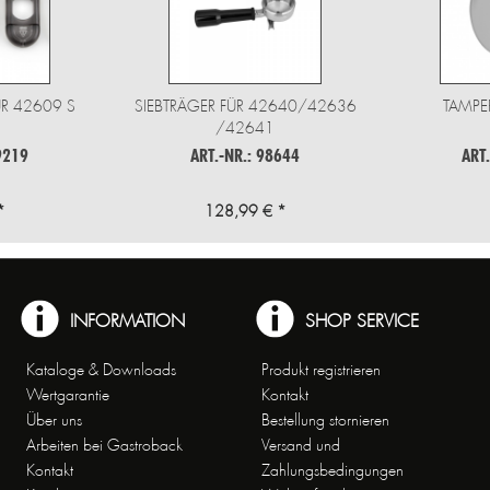
R 42609 S
SIEBTRÄGER FÜR 42640/42636
TAMPE
/42641
9219
ART.-NR.: 98644
ART
*
128,99 € *
INFORMATION
SHOP SERVICE
Kataloge & Downloads
Produkt registrieren
Wertgarantie
Kontakt
Über uns
Bestellung stornieren
Arbeiten bei Gastroback
Versand und
Kontakt
Zahlungsbedingungen