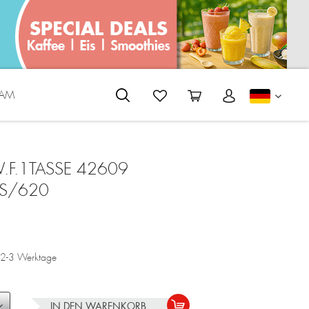
EAM
DEUTS
W.F.1TASSE 42609
S/620
a. 2-3 Werktage
IN DEN
WARENKORB