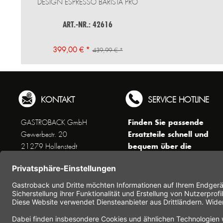
DESIGN ESPRESSO BARISTA PRO
ART.-NR.: 42616
399,00 € *
439,99 € *
KONTAKT
SERVICE HOTLINE
Finden Sie passende
GASTROBACK GmbH
Ersatzteile schnell und
Gewerbestr. 20
bequem über die
21279 Hollenstedt
Suchfunktion !
Unseren Kundenservice
erreichen Sie telefonisch
Dienstags bis Donnerstags von
10 bis 16 Uhr (außer an
Feiertagen) unter Telefon +49