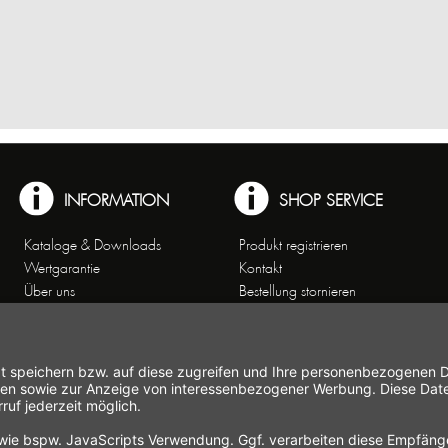
INFORMATION
SHOP SERVICE
Kataloge & Downloads
Produkt registrieren
Wertgarantie
Kontakt
Über uns
Bestellung stornieren
Arbeiten bei Gastroback
Versand und
Kontakt
Zahlungsbedingungen
Kundenservice
Widerrufsrecht
Affiliate-Partnerprogramm
Widerrufsformular
Themenwelten
Newsletter