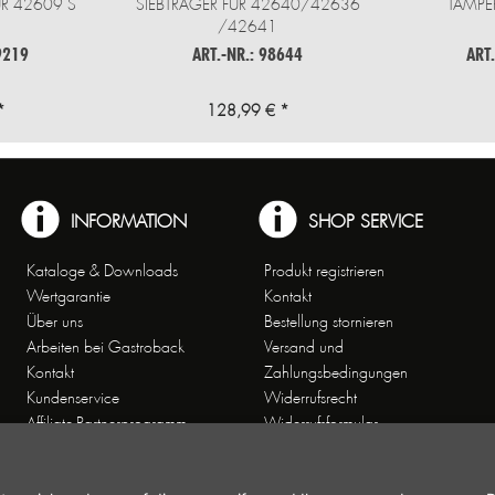
R 42609 S
SIEBTRÄGER FÜR 42640/42636
TAMPE
/42641
9219
ART.-NR.: 98644
ART
*
128,99 € *
INFORMATION
SHOP SERVICE
Kataloge & Downloads
Produkt registrieren
Wertgarantie
Kontakt
Über uns
Bestellung stornieren
Arbeiten bei Gastroback
Versand und
Kontakt
Zahlungsbedingungen
Kundenservice
Widerrufsrecht
Affiliate-Partnerprogramm
Widerrufsformular
Themenwelten
Newsletter