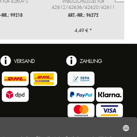
R FÜR 42609 S
IMBUSSCHLÜSSEL FÜR
42612/42636/42620/42611
.-NR.: 99218
ART.-NR.: 96272
4,49 € *
VERSAND
ZAHLUNG