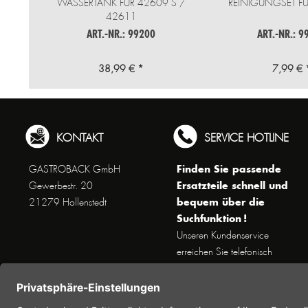
WASSERTANK FÜR 42609 S /
REINIGUNGSET FÜ
42611
ART.-NR.: 99200
ART.-NR.: 9
38,99 € *
7,99 € 
KONTAKT
SERVICE HOTLINE
Finden Sie passende
GASTROBACK GmbH
Ersatzteile schnell und
Gewerbestr. 20
bequem über die
21279 Hollenstedt
Suchfunktion !
Unseren Kundenservice
erreichen Sie telefonisch
Dienstags bis Donnerstags von
10 bis 16 Uhr (außer an
Feiertagen) unter Telefon +49