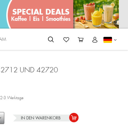
EAM
DEUTS
 42712 UND 42720
a. 2-3 Werktage
IN DEN
WARENKORB