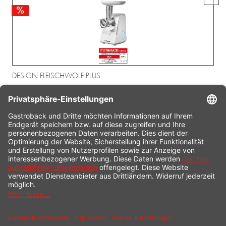
DESIGN FLEISCHWOLF PLUS
ART.-NR.: 41403
94,99 € *
119,99 € *
KONTAKT
SERVICE HOTLINE