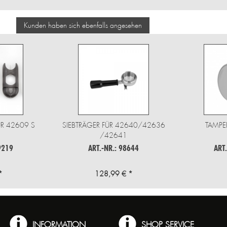
Kunden haben sich ebenfalls angesehen
R 42609 S
SIEBTRÄGER FÜR 42640/42636
TAMPE
/42641
9219
ART.-NR.: 98644
ART
*
128,99 € *
INFORMATION
SHOP SERVICE