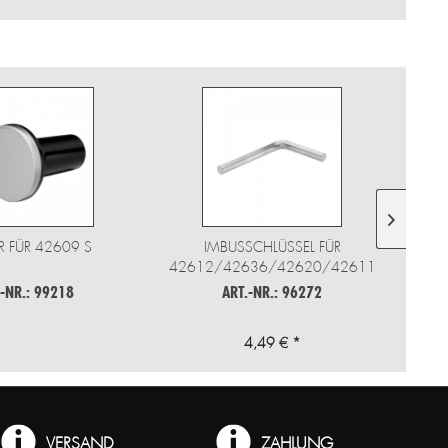
R FÜR 42609 S
IMBUSSCHLÜSSEL FÜR
42612/42636/42620/42611
.-NR.: 99218
ART.-NR.: 96272
4,49 € *
VERSAND
ZAHLUNG