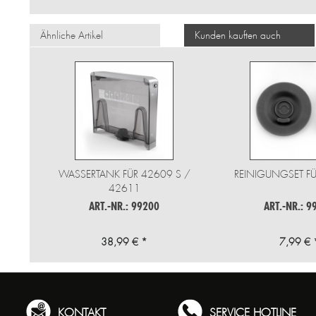
Ähnliche Artikel
Kunden kauften auch
WASSERTANK FÜR 42609 S /
REINIGUNGSET FÜ
42611
ART.-NR.: 99200
ART.-NR.: 9
38,99 € *
7,99 € 
KONTAKT
SERVICE HOTLINE