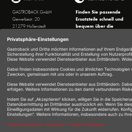
Finden Sie passende
GASTROBACK GmbH
Ersatzteile schnell und
Gewerbestr. 20
bequem über die
21279 Hollenstedt
Suchfunktion !
Unseren Kundenservice
erreichen Sie telefonisch
Dienstags bis Donnerstags von
10 bis 16 Uhr (außer an
Feiertagen) unter Telefon +49
(0) 41 65 / 22 25 - 0
Nutzen Sie unser
Kontaktformular
für eine
schnelle und einfache
Kontaktaufnahme.