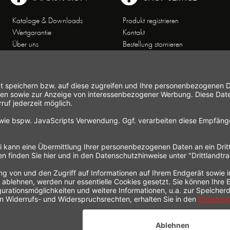
Kataloge & Downloads
Produkt registrieren
Wertgarantie
Kontakt
Über uns
Bestellung stornieren
Arbeiten bei Gastroback
Versand und
Kontakt
Zahlungsbedingungen
Kundenservice
Widerrufsrecht
Affiliate-Partnerprogramm
Widerrufsformular
Themenwelten
Newsletter
Handelsvertretungen
Allgemeine
Geschäftsbedingungen
Datenschutz
Hinweise zur
Elektroaltgeräteentsorgung
Impressum