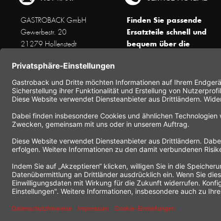
Finden Sie passende
GASTROBACK GmbH
Ersatzteile schnell und
Gewerbestr. 20
bequem über die
21279 Hollenstedt
Suchfunktion !
Unseren Kundenservice
erreichen Sie telefonisch
Dienstags bis Donnerstags von
10 bis 16 Uhr (außer an
Feiertagen) unter Telefon +49
(0) 41 65 / 22 25 - 0
Nutzen Sie unser
Kontaktformular
für eine
schnelle und einfache
Kontaktaufnahme.