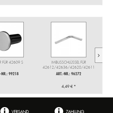
R FÜR 42609 S
IMBUSSCHLÜSSEL FÜR
42612/42636/42620/42611
.-NR.: 99218
ART.-NR.: 96272
4,49 € *
VERSAND
ZAHLUNG