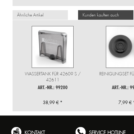
Ähnliche Artikel
Kunden kauften auch
WASSERTANK FÜR 42609 S /
REINIGUNGSET FÜ
42611
ART.-NR.: 99200
ART.-NR.: 9
38,99 € *
7,99 € 
KONTAKT
SERVICE HOTLINE