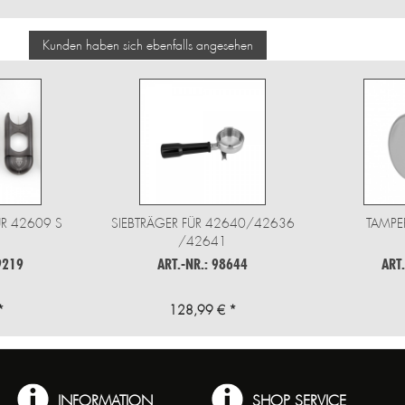
Kunden haben sich ebenfalls angesehen
R 42609 S
SIEBTRÄGER FÜR 42640/42636
TAMPE
/42641
9219
ART.-NR.: 98644
ART
*
128,99 € *
INFORMATION
SHOP SERVICE