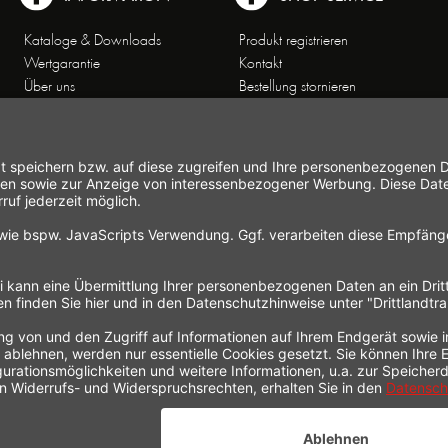
Kataloge & Downloads
Produkt registrieren
Wertgarantie
Kontakt
Über uns
Bestellung stornieren
Arbeiten bei Gastroback
Versand und
Kontakt
Zahlungsbedingungen
Kundenservice
Widerrufsrecht
Affiliate-Partnerprogramm
Widerrufsformular
Themenwelten
Newsletter
Handelsvertretungen
Allgemeine
Geschäftsbedingungen
Datenschutz
Hinweise zur
Elektroaltgeräteentsorgung
Impressum