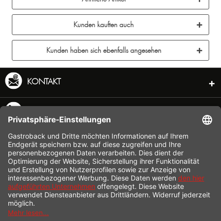
Kunden kauften auch
Kunden haben sich ebenfalls angesehen
KONTAKT
SERVICE HOTLINE
INFORMATION
SHOP SERVICE
L
 &
REAM
VERSAND