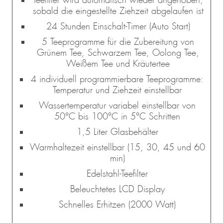
sobald die eingestellte Ziehzeit abgelaufen ist
24 Stunden Einschalt-Timer (Auto Start)
5 Teeprogramme für die Zubereitung von
Grünem Tee, Schwarzem Tee, Oolong Tee,
esign 
Waffeleisen 
Design 
Design 
Mini
Weißem Tee und Kräutertee
presso 
Advanced 
Multi-
Kaffeemühle 
Gelater
4 individuell programmierbare Teeprogramme:
Pro
Control
Power 
Pro Touch 
2-in-1
Temperatur und Ziehzeit einstellbar
Standmixer 
30
Kompres
Mix & 
Eismasc
Wassertemperatur variabel einstellbar von
Soup 
1 l
50°C bis 100°C in 5°C Schritten
2.000 W
1,5 Liter Glasbehälter
Warmhaltezeit einstellbar (15, 30, 45 und 60
min)
Edelstahl-Teefilter
Beleuchtetes LCD Display
Schnelles Erhitzen (2000 Watt)