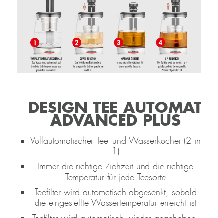
DESIGN TEE AUTOMAT
ADVANCED PLUS
Vollautomatischer Tee- und Wasserkocher (2 in
1)
Immer die richtige Ziehzeit und die richtige
L
Temperatur für jede Teesorte
 &
Teefilter wird automatisch abgesenkt, sobald
REAM
die eingestellte Wassertemperatur erreicht ist
Teefilter wird automatisch wieder angehoben,