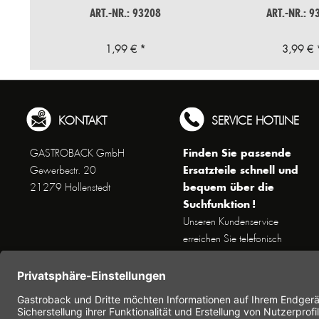
ART.-NR.: 93208
ART.-NR.: 9
1,99 € *
3,99 € 
KONTAKT
SERVICE HOTLINE
Finden Sie passende
GASTROBACK GmbH
Ersatzteile schnell und
Gewerbestr. 20
bequem über die
21279 Hollenstedt
Suchfunktion !
Unseren Kundenservice
erreichen Sie telefonisch
Dienstags bis Donnerstags von
10 bis 16 Uhr (außer an
Feiertagen) unter Telefon +49
(0) 41 65 / 22 25 - 0