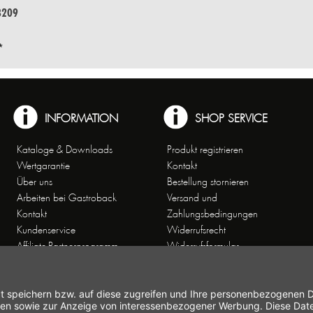
3209
*
INFORMATION
SHOP SERVICE
Kataloge & Downloads
Produkt registrieren
Wertgarantie
Kontakt
Über uns
Bestellung stornieren
Arbeiten bei Gastroback
Versand und
Kontakt
Zahlungsbedingungen
Kundenservice
Widerrufsrecht
Affiliate-Partnerprogramm
Widerrufsformular
Themenwelten
Newsletter
Handelsvertretungen
Allgemeine