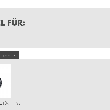
L FÜR:
 angesehen
L FÜR 41138