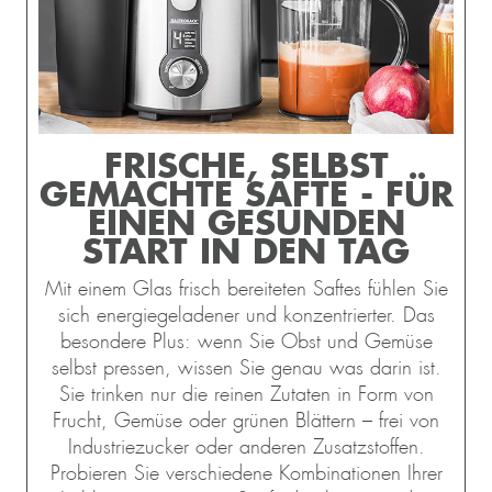
FRISCHE, SELBST
GEMACHTE SÄFTE - FÜR
EINEN GESUNDEN
START IN DEN TAG
Mit einem Glas frisch bereiteten Saftes fühlen Sie
sich energiegeladener und konzentrierter. Das
besondere Plus: wenn Sie Obst und Gemüse
selbst pressen, wissen Sie genau was darin ist.
Sie trinken nur die reinen Zutaten in Form von
Frucht, Gemüse oder grünen Blättern – frei von
Industriezucker oder anderen Zusatzstoffen.
Probieren Sie verschiedene Kombinationen Ihrer