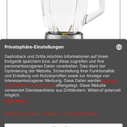
Mixeraufsatz
Art.- Nr.: 95648