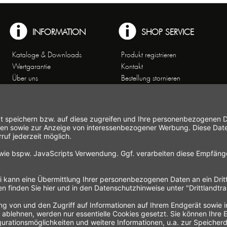
INFORMATION
SHOP SERVICE
Kataloge & Downloads
Produkt registrieren
Wertgarantie
Kontakt
Über uns
Bestellung stornieren
Arbeiten bei Gastroback
Versand und
Kontakt
Zahlungsbedingungen
Kundenservice
Widerrufsrecht
Affiliate-Partnerprogramm
Widerrufsformular
Themenwelten
Newsletter
Handelsvertretungen
Allgemeine
Geschäftsbedingungen
Datenschutz
Hinweise zur
Elektroaltgeräteentsorgung