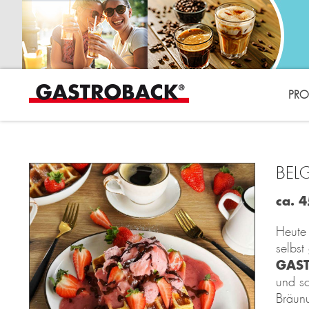
PRO
BEL
ca. 
Heute 
selbst
GAS
und sc
Bräunu