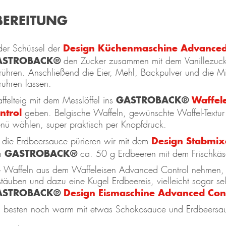
BEREITUNG
Design Küchenmaschine Advanced 
der Schüssel der
ASTROBACK®
den Zucker zusammen mit dem Vanillezucke
rühren. Anschließend die Eier, Mehl, Backpulver und die 
rühren lassen.
GASTROBACK®
Waffel
felteig mit dem Messlöffel ins
ntrol
geben. Belgische Waffeln, gewünschte Waffel-Textur
ü wählen, super praktisch per Knopfdruck.
Design Stabmix
 die Erdbeersauce pürieren wir mit dem
GASTROBACK®
n
ca. 50 g Erdbeeren mit dem Frischkä
e Waffeln aus dem Waffeleisen Advanced Control nehmen, 
täuben und dazu eine Kugel Erdbeereis, vielleicht sogar se
ASTROBACK®
Design Eismaschine Advanced Con
 besten noch warm mit etwas Schokosauce und Erdbeersa