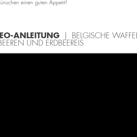
ünschen einen guten Appetit!
DEO-ANLEITUNG
| BELGISCHE WAFFE
BEEREN UND ERDBEEREIS