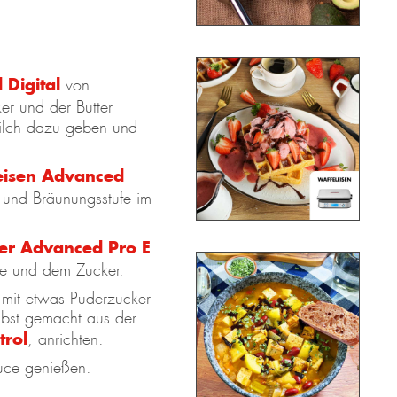
Digital
von
r und der Butter
Milch dazu geben und
eisen Advanced
 und Bräunungsstufe im
er Advanced Pro E
se und dem Zucker.
mit etwas Puderzucker
lbst gemacht aus der
trol
, anrichten.
uce genießen.