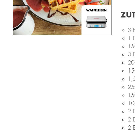
ZU
3 E
1 P
150
3 E
20
15
1,5
25
15
10
2 E
2 E
2 