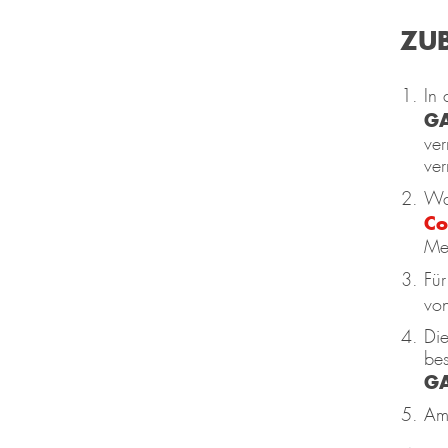
ZU
In 
G
ver
ver
Waf
Co
Men
Für
vo
Di
bes
G
Am