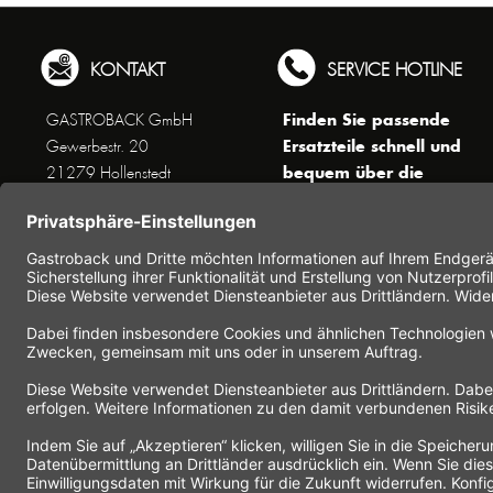
KONTAKT
SERVICE HOTLINE
Finden Sie passende
GASTROBACK GmbH
Ersatzteile schnell und
Gewerbestr. 20
bequem über die
21279 Hollenstedt
Suchfunktion !
Unseren Kundenservice
erreichen Sie telefonisch
Dienstags bis Donnerstags von
10 bis 16 Uhr (außer an
Feiertagen) unter Telefon +49
(0) 41 65 / 22 25 - 0
Nutzen Sie unser
Kontaktformular
für eine
schnelle und einfache
Kontaktaufnahme.