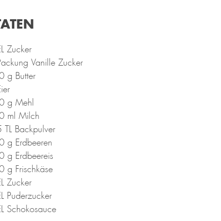
TATEN
L Zucker
ackung Vanille Zucker
 g Butter
ier
0 g Mehl
0 ml Milch
 TL Backpulver
0 g Erdbeeren
0 g Erdbeereis
0 g Frischkäse
L Zucker
L Puderzucker
EL Schokosauce