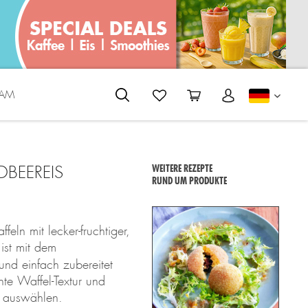
EAM
DEUTS
DBEEREIS
WEITERE REZEPTE
RUND UM PRODUKTE
eln mit lecker-fruchtiger,
ist mit dem
und einfach zubereitet
te Waffel-Textur und
k auswählen.