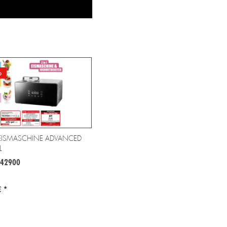
o
EISMASCHINE ADVANCED
L
 42900
 *