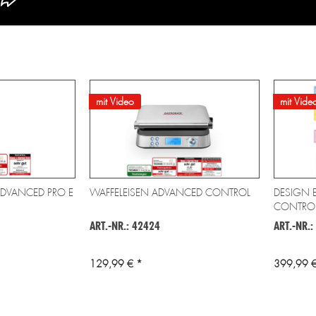
mit Video
mit Vide
ADVANCED PRO E
WAFFELEISEN ADVANCED CONTROL
DESIGN 
CONTRO
ART.-NR.: 42424
ART.-NR.:
129,99 € *
399,99 €