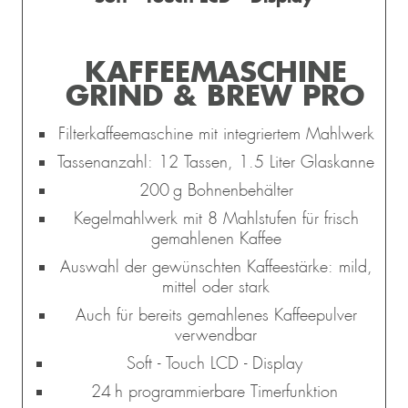
KAFFEEMASCHINE
GRIND & BREW PRO
Filterkaffeemaschine mit integriertem Mahlwerk
Tassenanzahl: 12 Tassen, 1.5 Liter Glaskanne
200 g Bohnenbehälter
Kegelmahlwerk mit 8 Mahlstufen für frisch
gemahlenen Kaffee
Auswahl der gewünschten Kaffeestärke: mild,
mittel oder stark
Auch für bereits gemahlenes Kaffeepulver
L
verwendbar
 &
REAM
Soft - Touch LCD - Display
24 h programmierbare Timerfunktion