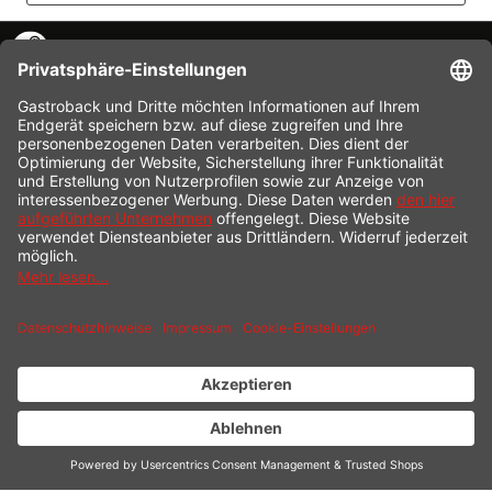
KONTAKT
SERVICE HOTLINE
INFORMATION
SHOP SERVICE
VERSAND
ZAHLUNG
* Alle Preise inkl. gesetzl. Mehrwertsteuer zzgl.
Versandkosten
und ggf.
Nachnahmegebühren, wenn nicht anders beschrieben