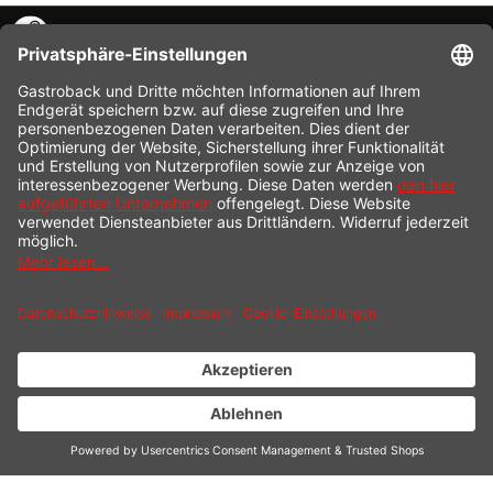
KONTAKT
SERVICE HOTLINE
INFORMATION
SHOP SERVICE
VERSAND
ZAHLUNG
* Alle Preise inkl. gesetzl. Mehrwertsteuer zzgl.
Versandkosten
und ggf.
Nachnahmegebühren, wenn nicht anders beschrieben