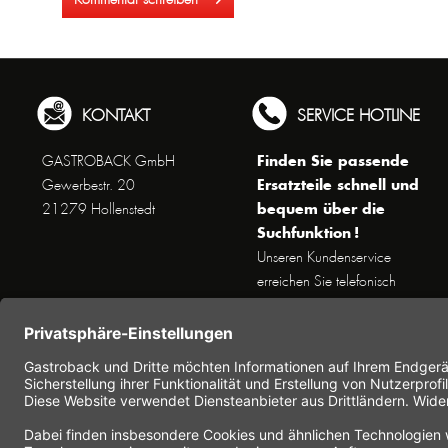
KONTAKT
SERVICE HOTLINE
Finden Sie passende
GASTROBACK GmbH
Ersatzteile schnell und
Gewerbestr. 20
bequem über die
21279 Hollenstedt
Suchfunktion !
Unseren Kundenservice
erreichen Sie telefonisch
Dienstags bis Donnerstags von
10 bis 16 Uhr (außer an
Feiertagen) unter Telefon +49
(0) 41 65 / 22 25 - 0
Nutzen Sie unser