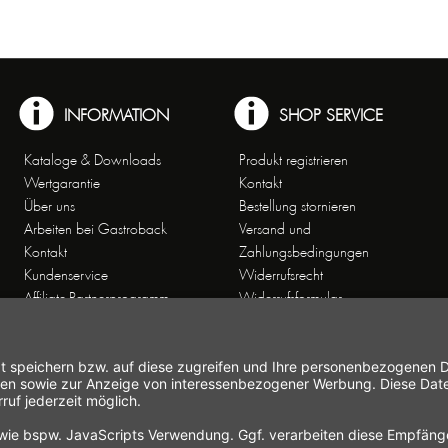
INFORMATION
SHOP SERVICE
Kataloge & Downloads
Produkt registrieren
Wertgarantie
Kontakt
Über uns
Bestellung stornieren
Arbeiten bei Gastroback
Versand und
Kontakt
Zahlungsbedingungen
Kundenservice
Widerrufsrecht
Affiliate-Partnerprogramm
Widerrufsformular
Themenwelten
Newsletter
Handelsvertretungen
Allgemeine
Geschäftsbedingungen
Datenschutz