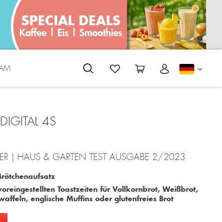
EAM
DEUTS
DIGITAL 4S
TER | HAUS & GARTEN TEST AUSGABE 2/2023
Brötchenaufsatz
reingestellten Toastzeiten für Vollkornbrot, Weißbrot,
waffeln, englische Muffins oder glutenfreies Brot