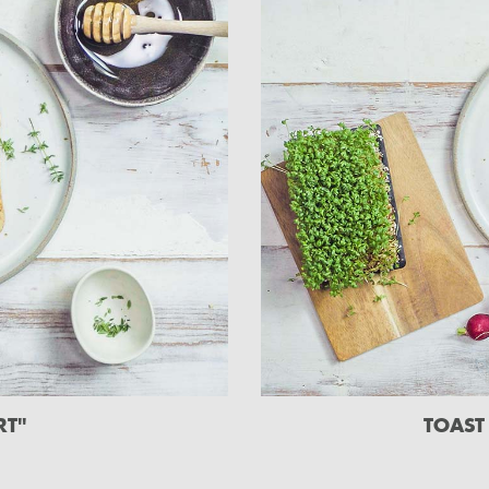
RT"
TOAST