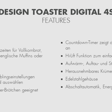
DESIGN TOASTER DIGITAL 4
FEATURES
Countdown-Timer zeigt d
an
eiten für Vollkornbrot,
 englische Muffins oder
Hi-Lift Funktion zum ei
Aufwärm-, Auftau- und S
Herausnehmbares Krüme
blingseinstellungen
Edelstahlgehäuse
nd auswählen
Abschaltautomatik, Ene
er-Brötchen geeignet