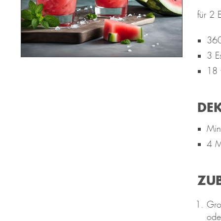
für 2 
360
3 Es
18 
DE
Min
4 M
ZU
Gro
ode