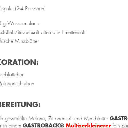
Eispuks (2-4 Personen)
 g Wassermelone
slöffel Zitronensaft alternativ Limettensaft
frische Minzblätter
KORATION:
zeblättchen
elonenscheiben
BEREITUNG:
GAST
b gewürfelte Melone, Zitronensaft und Minzblätter
GASTROBACK®
Multizerkleinerer
r in einem
fein pür