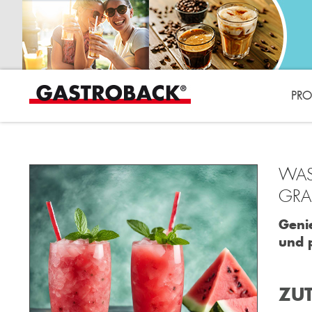
PRO
WAS
GRA
Geni
und p
ZUT