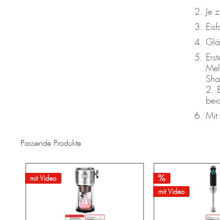
Je z
Eisf
Glä
Ers
Mel
Sha
2. 
bei
Mit
Passende Produkte
mit Video
mit Video