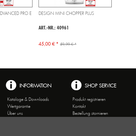
ADVANCED PRO E
DESIGN MINI CHOPPER PLUS
ART.-NR.: 40961
45,00 € *
59,99 € *
INFORMATION
SHOP SERVICE
Kataloge & Downloads
Produkt registrieren
Wertgarantie
Kontakt
Über uns
Bestellung stornieren
Arbeiten bei Gastroback
Versand und
Kontakt
Zahlungsbedingungen
Kundenservice
Widerrufsrecht