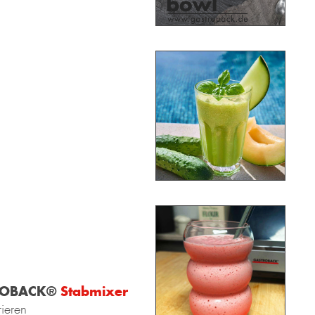
ROBACK®
Stabmixer
ieren