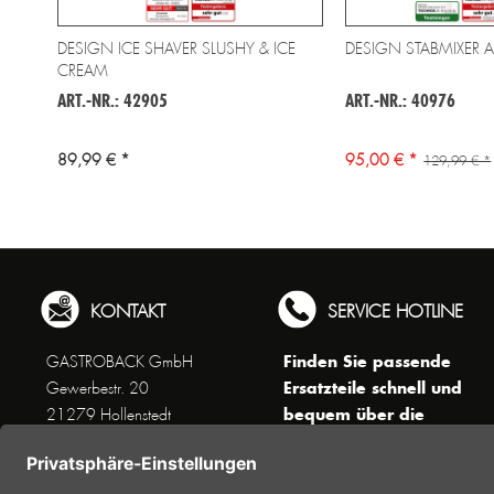
DESIGN ICE SHAVER SLUSHY & ICE
DESIGN STABMIXER 
CREAM
ART.-NR.: 42905
ART.-NR.: 40976
89,99 € *
95,00 € *
129,99 € *
KONTAKT
SERVICE HOTLINE
Finden Sie passende
GASTROBACK GmbH
Ersatzteile schnell und
Gewerbestr. 20
bequem über die
21279 Hollenstedt
Suchfunktion !
Unseren Kundenservice