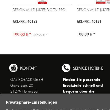
DESIGN MULTI JUICER DIGITAL PRO
DESIGN MULTI JUICER
ART.-NR.: 40153
ART.-NR.: 40151
199,00 € *
199,99 € *
229,99 € *
KONTAKT
SERVICE HOTLINE
Finden Sie passende
GASTROBACK GmbH
Ersatzteile schnell und
Gewerbestr. 20
bequem über die
21279 Hollenstedt
Suchfunktion !
Unseren Kundenservice
erreichen Sie telefonisch