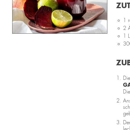
ZU
1 r
2 Ä
1 L
30
ZU
Die
G
Die
Ans
sch
geb
Den
lec