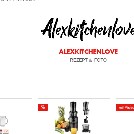
ALEXKITCHENLOVE
REZEPT & FOTO
mit Vide