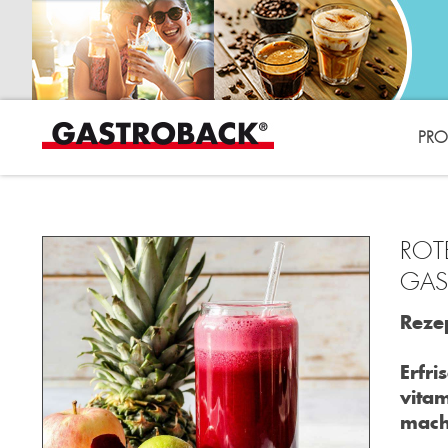
PRO
ROT
GAS
Rezep
Erfri
vitam
mach