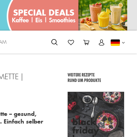
EAM
DEUTS
METTE |
WEITERE REZEPTE
RUND UM PRODUKTE
tte – gesund,
 Einfach selber