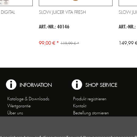
 DIGITAL
SLOW JUICER VITA FRESH
SLOW JUI
ART.-NR.: 40146
ART.-NR.:
99,00 € *
149,99 €
119,99 € *
INFORMATION
SHOP SERVICE
Kataloge & Downloads
Produkt registrieren
Wertgarantie
Kontakt
Über uns
Bestellung stornieren
Arbeiten bei Gastroback
Versand und
Kontakt
Zahlungsbedingungen
Kundenservice
Widerrufsrecht