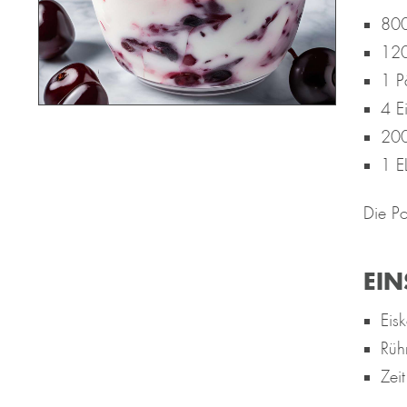
800
120
1 P
4 E
200
1 EL
Die Po
EIN
Eisk
Rüh
Zei