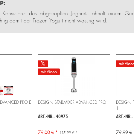
P:
 Konsistenz des abgetropften Joghurts ähnelt einem Qua
htig damit der Frozen Yogurt nicht wässrig wird.
mit Vide
mit Video
ADVANCED PRO E
DESIGN STABMIXER ADVANCED PRO
DESIGN P
1
ART.-NR.: 40975
ART.-NR.:
79,00 € *
79,99 € 
115,99 € *