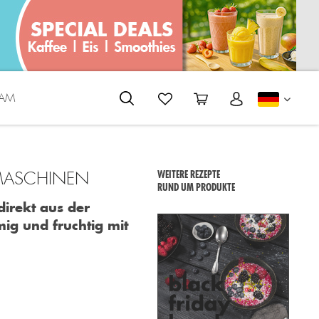
EAM
DEUTS
SMASCHINEN
WEITERE REZEPTE
RUND UM PRODUKTE
direkt aus der
ig und fruchtig mit