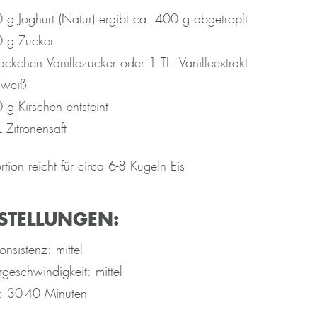
 g Joghurt (Natur) ergibt ca. 400 g abgetropft
 g Zucker
äckchen Vanillezucker oder 1 TL. Vanilleextrakt
iweiß
 g Kirschen entsteint
 Zitronensaft
rtion reicht für circa 6-8 Kugeln Eis
STELLUNGEN:
onsistenz: mittel
rgeschwindigkeit: mittel
t: 30-40 Minuten