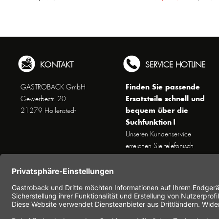
KONTAKT
SERVICE HOTLINE
Finden Sie passende
GASTROBACK GmbH
Ersatzteile schnell und
Gewerbestr. 20
bequem über die
21279 Hollenstedt
Suchfunktion !
Unseren Kundenservice
erreichen Sie telefonisch
Dienstags bis Donnerstags von
10 bis 16 Uhr (außer an
Feiertagen) unter Telefon +49
(0) 41 65 / 22 25 - 0
Nutzen Sie unser