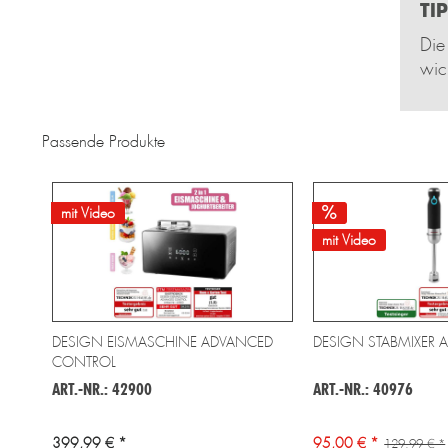
TIP
Die
wic
Passende Produkte
mit Video
mit Video
DESIGN EISMASCHINE ADVANCED
DESIGN STABMIXER 
CONTROL
ART.-NR.: 42900
ART.-NR.: 40976
399,99 € *
95,00 € *
129,99 € *