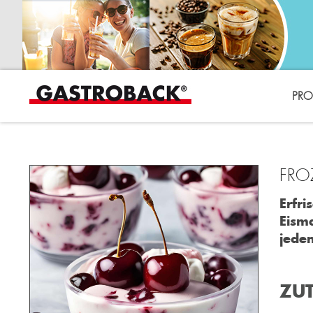
PRO
FRO
Erfri
Eism
jedem
ZUT