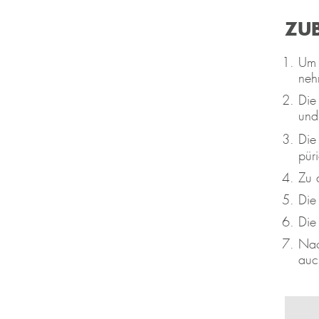
ZU
Um 
neh
Die
und
Die
püri
Zu 
Die
Die
Nac
auc