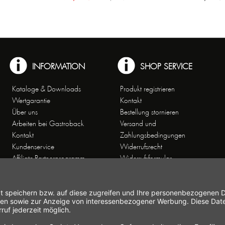
INFORMATION
SHOP SERVICE
Kataloge & Downloads
Produkt registrieren
Wertgarantie
Kontakt
Über uns
Bestellung stornieren
Arbeiten bei Gastroback
Versand und
Kontakt
Zahlungsbedingungen
Kundenservice
Widerrufsrecht
Affiliate-Partnerprogramm
Widerrufsformular
Themenwelten
Newsletter
Handelsvertretungen
Allgemeine
Geschäftsbedingungen