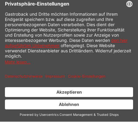
SERVICE HOTLINE
INFORMATION
SHOP SERVICE
VERSAND
ZAHLUNG
* Alle Preise inkl. gesetzl. Mehrwertsteuer zzgl.
Versandkosten
und ggf.
Nachnahmegebühren, wenn nicht anders beschrieben