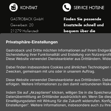
KONTAKT
SERVICE HOTLINE
Finden Sie passende
GASTROBACK GmbH
Ersatzteile schnell und
Gewerbestr. 20
bequem über die
21279 Hollenstedt
Suchfunktion !
Unseren Kundenservice
erreichen Sie telefonisch
Dienstags bis Donnerstags von
10 bis 16 Uhr (außer an
Feiertagen) unter Telefon +49
(0) 41 65 / 22 25 - 0
Nutzen Sie unser
Kontaktformular
für eine
schnelle und einfache
Kontaktaufnahme.