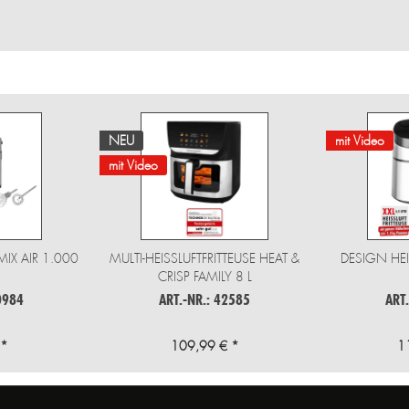
NEU
mit Video
mit Video
X AIR 1.000
MULTI-HEISSLUFTFRITTEUSE HEAT &
DESIGN HEIS
CRISP FAMILY 8 L
0984
ART.-NR.: 42585
ART
 *
109,99 € *
1