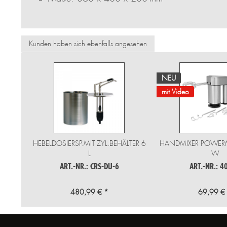
Kunden haben sich ebenfalls angesehen
NEU
mit Video
HEBELDOSIERSP.MIT ZYL.BEHÄLTER 6
HANDMIXER POWERMI
L
W
ART.-NR.: CRS-DU-6
ART.-NR.: 4
480,99 € *
69,99 €