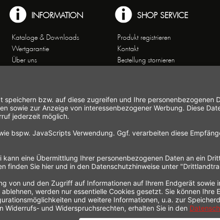
INFORMATION
SHOP SERVICE
Kataloge & Downloads
Produkt registrieren
Wertgarantie
Kontakt
Über uns
Bestellung stornieren
Arbeiten bei Gastroback
Versand und
Kontakt
Zahlungsbedingungen
Kundenservice
Widerrufsrecht
Affiliate-Partnerprogramm
Widerrufsformular
Themenwelten
Newsletter
Handelsvertretungen
Allgemeine
Geschäftsbedingungen
Datenschutz
Hinweise zur
Elektroaltgeräteentsorgung
Impressum