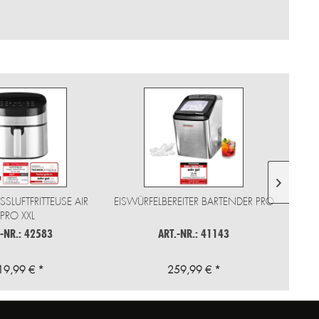
SLUFTFRITTEUSE AIR P
EISWÜRFELBEREITER BARTENDER PRO
DES
RO XXL
.-NR.: 42583
ART.-NR.: 41143
19,99 € *
259,99 € *