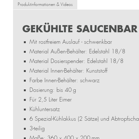
Produktinformationen & Videos
GEKÜHLTE SAUCENBAR 
Mit rostfreiem Auslauf - schwenkbar
Material Außen-Behälter: Edelstahl 18/8
Material Dosierspender: Edelstahl 18/8
Material Innen-Behälter: Kunststoff
Farbe Innen-Behälter: schwarz
Dosierung: bis 40 g
Für 2,5 Liter Eimer
Kühluntersatz
6 Spezial-Kühlakkus (2 Sätze) und Abtropfscha
3-teilig
Maße: 360 x 400 x 200 mm