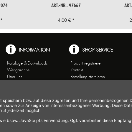
2074
ART.-NR.: 97667
ART
 *
4,00 € *
2
INFORMATION
SHOP SERVICE
Kataloge & Downloads
Produkt registrieren
Wertgarantie
Kontakt
Über uns
Bestellung stornieren
Arbeiten bei Gastroback
Versand und
Kontakt
Zahlungsbedingungen
Kundenservice
Widerrufsrecht
Affiliate-Partnerprogramm
Widerrufsformular
Themenwelten
Newsletter
Handelsvertretungen
Allgemeine