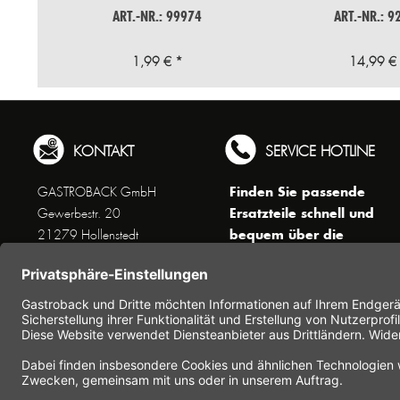
ART.-NR.: 99974
ART.-NR.: 9
1,99 € *
14,99 €
KONTAKT
SERVICE HOTLINE
Finden Sie passende
GASTROBACK GmbH
Ersatzteile schnell und
Gewerbestr. 20
bequem über die
21279 Hollenstedt
Suchfunktion !
Unseren Kundenservice
erreichen Sie telefonisch
Dienstags bis Donnerstags von
10 bis 16 Uhr (außer an
Feiertagen) unter Telefon +49
(0) 41 65 / 22 25 - 0