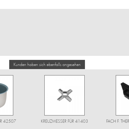
Kunden haben sich ebenfalls angesehen
ÜR 42507
KREUZMESSER FÜR 41403
FACH F. TH