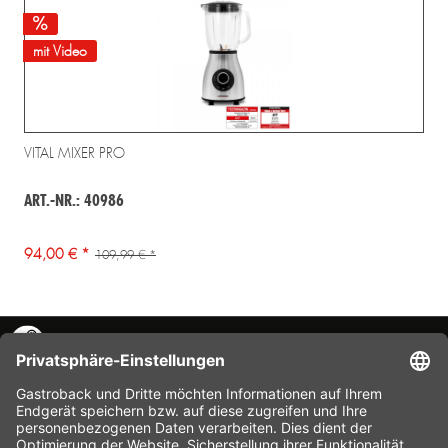
mit Video
VITAL MIXER PRO
ART.-NR.: 40986
94,00 € *
109,99 € *
KONTAKT
SERVICE HOTLINE