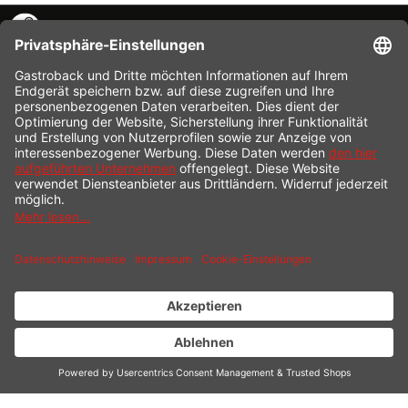
KONTAKT
SERVICE HOTLINE
INFORMATION
SHOP SERVICE
VERSAND
ZAHLUNG
* Alle Preise inkl. gesetzl. Mehrwertsteuer zzgl.
Versandkosten
und ggf.
Nachnahmegebühren, wenn nicht anders beschrieben