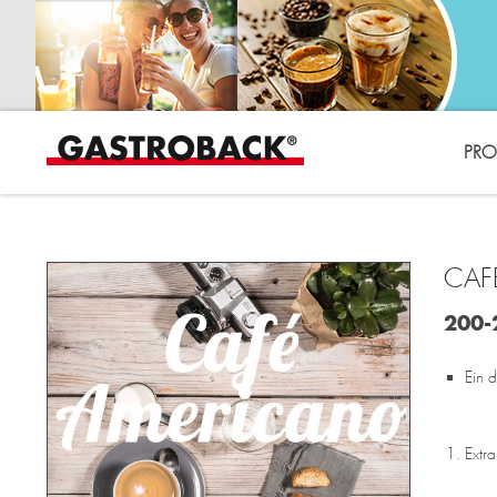
PRO
CAF
200-
Ein 
Extra