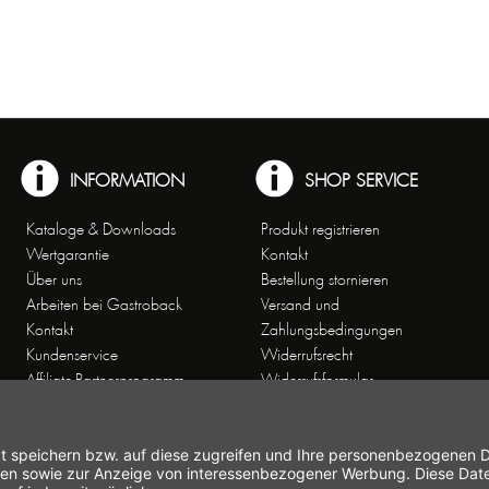
INFORMATION
SHOP SERVICE
Kataloge & Downloads
Produkt registrieren
Wertgarantie
Kontakt
Über uns
Bestellung stornieren
Arbeiten bei Gastroback
Versand und
Kontakt
Zahlungsbedingungen
Kundenservice
Widerrufsrecht
Affiliate-Partnerprogramm
Widerrufsformular
Themenwelten
Newsletter
Handelsvertretungen
Allgemeine