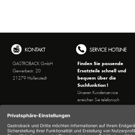
KONTAKT
SERVICE HOTLINE
Finden Sie passende
GASTROBACK GmbH
Ersatzteile schnell und
Gewerbestr. 20
bequem über die
21279 Hollenstedt
Suchfunktion !
Unseren Kundenservice
erreichen Sie telefonisch
Dienstags bis Donnerstags von
10 bis 16 Uhr (außer an
Feiertagen) unter Telefon +49
(0) 41 65 / 22 25 - 0