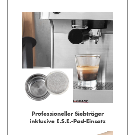
L
 &
Professioneller Siebträger
REAM
inklusive E.S.E.-Pad-Einsatz