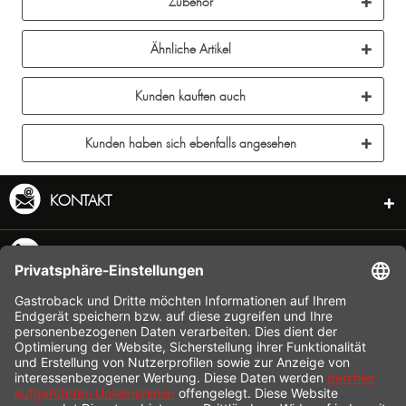
Zubehör
Ähnliche Artikel
Kunden kauften auch
Kunden haben sich ebenfalls angesehen
KONTAKT
SERVICE HOTLINE
L
 &
INFORMATION
REAM
SHOP SERVICE