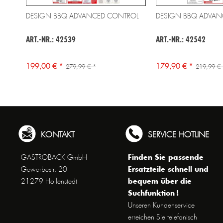
DESIGN BBQ ADVANCED CONTROL
DESIGN BBQ ADVAN
ART.-NR.: 42539
ART.-NR.: 42542
199,00 € *
179,90 € *
279,99 € *
219,99 €
KONTAKT
SERVICE HOTLINE
Finden Sie passende
GASTROBACK GmbH
Ersatzteile schnell und
Gewerbestr. 20
bequem über die
21279 Hollenstedt
Suchfunktion !
Unseren Kundenservice
erreichen Sie telefonisch