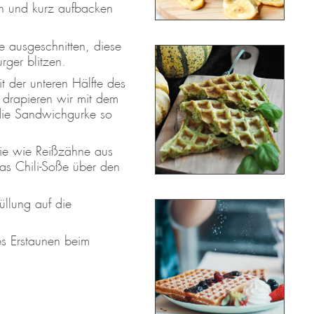
n und kurz aufbacken
 ausgeschnitten, diese
ger blitzen.
t der unteren Hälfte des
 drapieren wir mit dem
 die Sandwichgurke so
sie wie Reißzähne aus
was Chili-Soße über den
üllung auf die
ßes Erstaunen beim