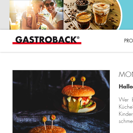
PRO
MON
Hall
Wer b
Küche
Kinde
schmec