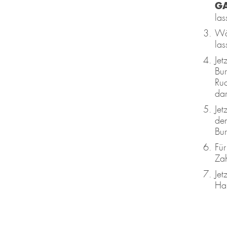
G
las
Wä
las
Jet
Bur
Ruc
dar
Jet
dem
Bur
Für
Zah
Jet
Hal