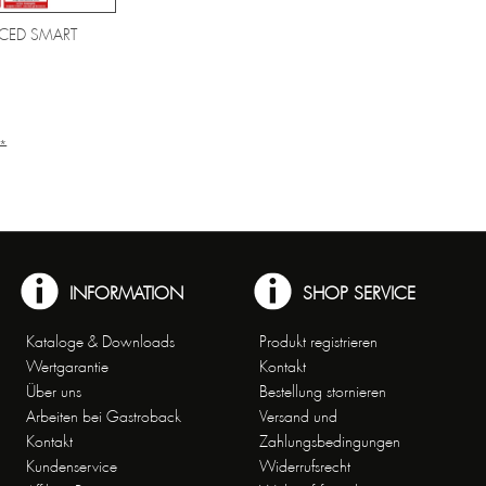
CED SMART
 *
INFORMATION
SHOP SERVICE
Kataloge & Downloads
Produkt registrieren
Wertgarantie
Kontakt
Über uns
Bestellung stornieren
Arbeiten bei Gastroback
Versand und
Kontakt
Zahlungsbedingungen
Kundenservice
Widerrufsrecht