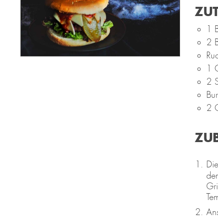
ZU
1 
2 B
Ruc
1 
2 
Bur
2 O
ZU
Die
de
Gri
Tem
Ans