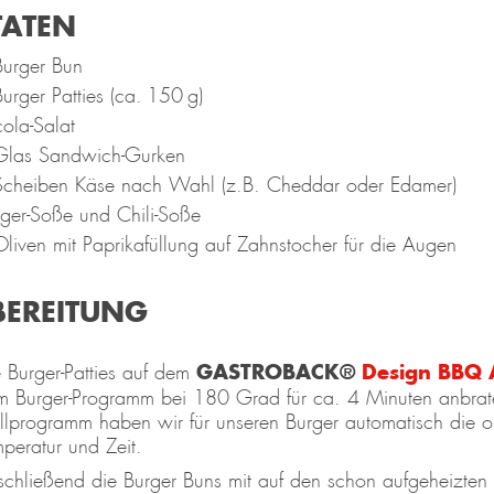
TATEN
Burger Bun
urger Patties (ca. 150 g)
ola-Salat
Glas Sandwich-Gurken
Scheiben Käse nach Wahl (z.B. Cheddar oder Edamer)
ger-Soße und Chili-Soße
liven mit Paprikafüllung auf Zahnstocher für die Augen
BEREITUNG
GASTROBACK®
Design BBQ 
 Burger-Patties auf dem
m Burger-Programm bei 180 Grad für ca. 4 Minuten anbrat
llprogramm haben wir für unseren Burger automatisch die 
peratur und Zeit.
chließend die Burger Buns mit auf den schon aufgeheizten