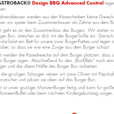
ASTROBACK®
Design BBQ Advanced Control
lege
sen.
hrenddessen werden aus den Käsescheiben kleine Dreiecke
sen wir später beim Zusammenbauen als Zähne aus dem Bur
zt geht es an den Zusammenbau des Burgers. Wir starten mi
ger Bun, streichen es dick mit der Burger-Soße ein. Danach
ola-Salat ein Bett für unsere zwei Burger-Patties und legen
über, so dass sie wie eine Zunge aus dem Burger schaut.
zt werden die Käsedreiecke auf dem Burger platziert, dass 
 Burger ragen. Abschließend für den „Blut-Effekt“ noch et
ger und die obere Hälfte des Burger Bun aufsetzen.
 die grusligen Stilaugen setzen wir zwei Oliven mit Paprikaf
nstocher und piksen sie oben auf das Burger Bun.
zt ist unser grusliger Monster-Burger fertig und kann für gro
loween-Buffet oder beim nächsten Kindergeburtstag sorgen.