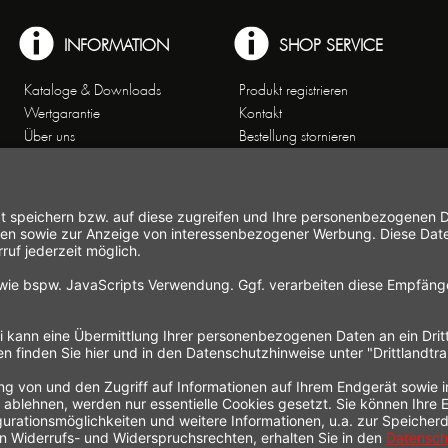
INFORMATION
SHOP SERVICE
Kataloge & Downloads
Produkt registrieren
Wertgarantie
Kontakt
Über uns
Bestellung stornieren
Arbeiten bei Gastroback
Versand und
Kontakt
Zahlungsbedingungen
Kundenservice
Widerrufsrecht
Affiliate-Partnerprogramm
Widerrufsformular
Themenwelten
Newsletter
Handelsvertretungen
Allgemeine
Geschäftsbedingungen
Datenschutz
Hinweise zur
Elektroaltgeräteentsorgung
Impressum