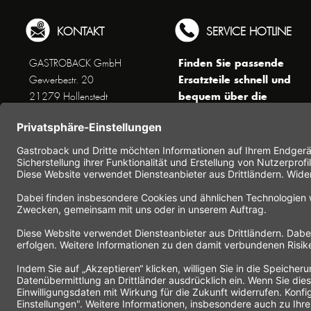
KONTAKT
SERVICE HOTLINE
Finden Sie passende
GASTROBACK GmbH
Ersatzteile schnell und
Gewerbestr. 20
bequem über die
21279 Hollenstedt
Suchfunktion !
Unseren Kundenservice
erreichen Sie telefonisch
Dienstags bis Donnerstags von
10 bis 16 Uhr (außer an
Feiertagen) unter Telefon +49
(0) 41 65 / 22 25 - 0
Nutzen Sie unser
Kontaktformular
für eine
schnelle und einfache
Kontaktaufnahme.