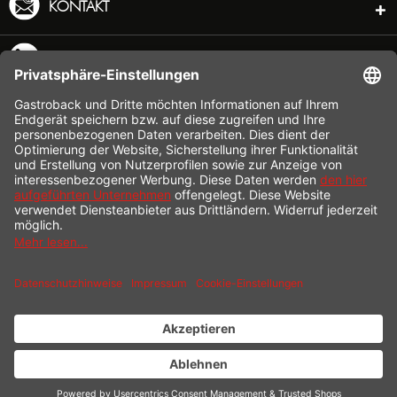
KONTAKT
SERVICE HOTLINE
INFORMATION
SHOP SERVICE
VERSAND
ZAHLUNG
* Alle Preise inkl. gesetzl. Mehrwertsteuer zzgl.
Versandkosten
und ggf.
Nachnahmegebühren, wenn nicht anders beschrieben