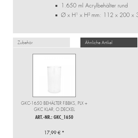
1.650 ml Acrylbehälter rund
Ø x H¹ x H² mm: 112 x 200 x
Zubehör
Ähnliche Artikel
GKC-1650 BEHÄLTER F.BBKS, PLX +
GKC KLAR, O.DECKEL
ART.-NR.: GKC_1650
17,99 € *