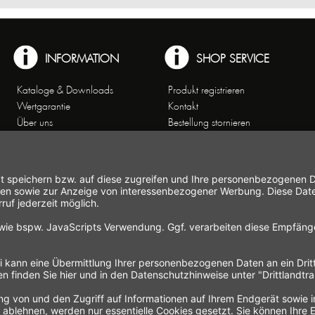
INFORMATION
SHOP SERVICE
Kataloge & Downloads
Produkt registrieren
Wertgarantie
Kontakt
Über uns
Bestellung stornieren
Arbeiten bei Gastroback
Versand und
Kontakt
Zahlungsbedingungen
Kundenservice
Widerrufsrecht
Affiliate-Partnerprogramm
Widerrufsformular
Themenwelten
Newsletter
Handelsvertretungen
Allgemeine
Geschäftsbedingungen
Datenschutz
Hinweise zur