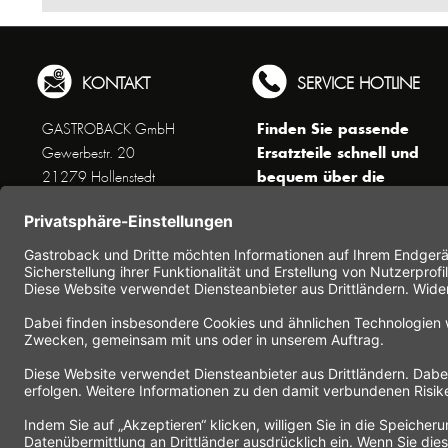
KONTAKT
SERVICE HOTLINE
Finden Sie passende
GASTROBACK GmbH
Ersatzteile schnell und
Gewerbestr. 20
bequem über die
21279 Hollenstedt
Suchfunktion !
Unseren Kundenservice
erreichen Sie telefonisch
Dienstags bis Donnerstags von
10 bis 16 Uhr (außer an
Feiertagen) unter Telefon +49
(0) 41 65 / 22 25 - 0
Nutzen Sie unser
Kontaktformular
für eine
schnelle und einfache